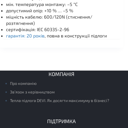
мін. температура монтажу: –5 °C
допустимий опір: +10 % … –5 %
міцність кабелю: 600/120N (стиснення/
розтягнення)
сертифікація: IEC 60335-2-96
гарантія: 20 років
, повна в конструкції підлоги
КОМПАНІЯ
Про компанію
Зв’язок з керівництвом
Тепла підлога DEVI. Як досягти максимуму в бізнесі?
ПІДТРИМКА