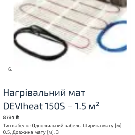
Нагрівальний мат
DEVIheat 150S – 1.5 м²
8784
₴
Тип кабелю: Одножильний кабель, Ширина мату [м]:
0.5, Довжина мату [м]: 3