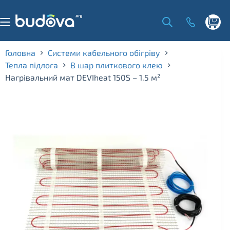
Skip
to
content
Shoppi
cart
Головна
Системи кабельного обігріву
Тепла підлога
В шар плиткового клею
Нагрівальний мат DEVIheat 150S – 1.5 м²