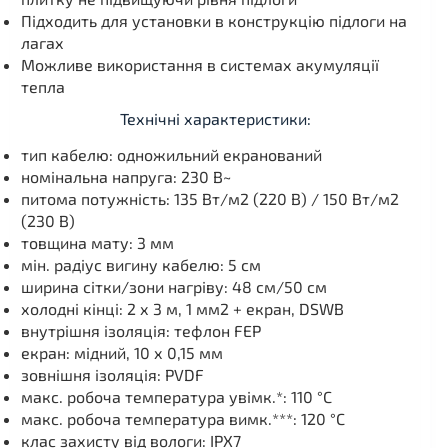
Підходить для установки в конструкцію підлоги на
лагах
Можливе використання в системах акумуляції
тепла
Технічні характеристики:
тип кабелю: одножильний екранований
номінальна напруга: 230 В~
питома потужність: 135 Вт/м2 (220 В) / 150 Вт/м2
(230 В)
товщина мату: 3 мм
мін. радіус вигину кабелю: 5 см
ширина сітки/зони нагріву: 48 см/50 см
холодні кінці: 2 х 3 м, 1 мм2 + екран, DSWB
внутрішня ізоляція: тефлон FEP
екран: мідний, 10 х 0,15 мм
зовнішня ізоляція: PVDF
макс. робоча температура увімк.*: 110 °C
макс. робоча температура вимк.***: 120 °C
клас захисту від вологи: IPX7