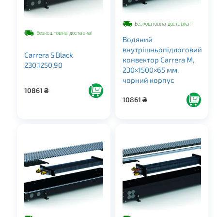
Безкоштовна доставка!
Безкоштовна доставка!
Водяний
внутрішньопідлоговий
Carrera S Black
конвектор Carrera M,
230.1250.90
230×1500×65 мм,
чорний корпус
10861
₴
10861
₴