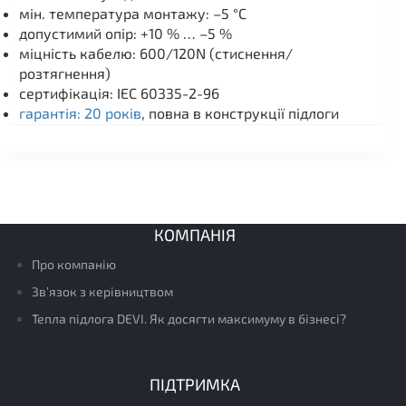
мін. температура монтажу: –5 °C
допустимий опір: +10 % … –5 %
міцність кабелю: 600/120N (стиснення/
розтягнення)
сертифікація: IEC 60335-2-96
гарантія: 20 років
, повна в конструкції підлоги
КОМПАНІЯ
Про компанію
Зв’язок з керівництвом
Тепла підлога DEVI. Як досягти максимуму в бізнесі?
ПІДТРИМКА