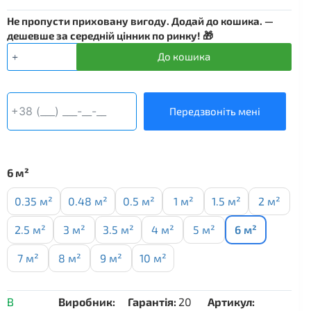
Не пропусти приховану вигоду. Додай до кошика. —
дешевше за середній цінник по ринку! 🎁
Нагрівальний
До кошика
мат
DEVIheat
150S
-
Передзвоніть мені
6
м²
кількість
6 м²
0.35 м²
0.48 м²
0.5 м²
1 м²
1.5 м²
2 м²
2.5 м²
3 м²
3.5 м²
4 м²
5 м²
6 м²
7 м²
8 м²
9 м²
10 м²
В
Виробник:
Гарантія:
20
Артикул: