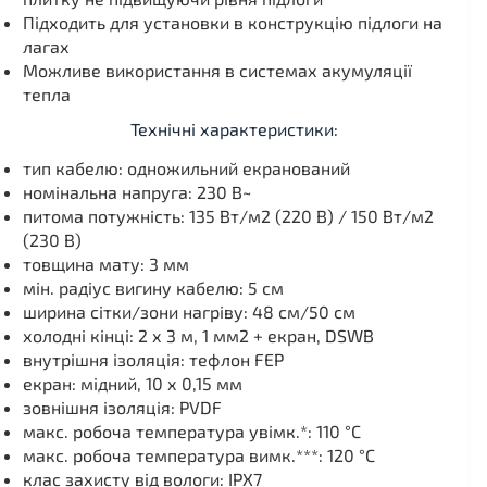
Підходить для установки в конструкцію підлоги на
лагах
Можливе використання в системах акумуляції
тепла
Технічні характеристики:
тип кабелю: одножильний екранований
номінальна напруга: 230 В~
питома потужність: 135 Вт/м2 (220 В) / 150 Вт/м2
(230 В)
товщина мату: 3 мм
мін. радіус вигину кабелю: 5 см
ширина сітки/зони нагріву: 48 см/50 см
холодні кінці: 2 х 3 м, 1 мм2 + екран, DSWB
внутрішня ізоляція: тефлон FEP
екран: мідний, 10 х 0,15 мм
зовнішня ізоляція: PVDF
макс. робоча температура увімк.*: 110 °C
макс. робоча температура вимк.***: 120 °C
клас захисту від вологи: IPX7