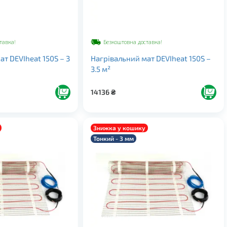
тавка!
Безкоштовна доставка!
т DEVIheat 150S – 3
Нагрівальний мат DEVIheat 150S –
3.5 м²
14136
₴
Знижка у кошику
Тонкий - 3 мм