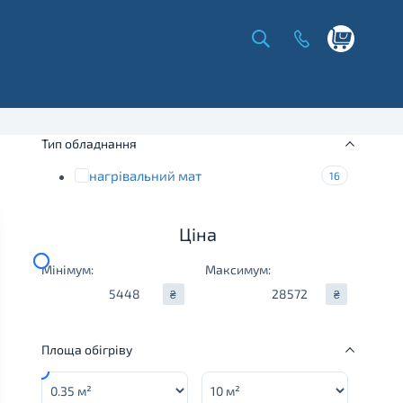
Shopping
cart
Тип обладнання
нагрівальний мат
16
Ціна
Мінімум:
Максимум:
₴
₴
Площа обігріву
Minimum:
Maximum: