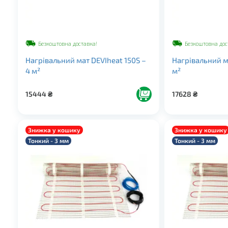
Безкоштовна доставка!
Безкоштовна дос
Нагрівальний мат DEVIheat 150S –
Нагрівальний ма
4 м²
м²
15444
₴
17628
₴
Знижка у кошику
Знижка у кошику
Тонкий - 3 мм
Тонкий - 3 мм