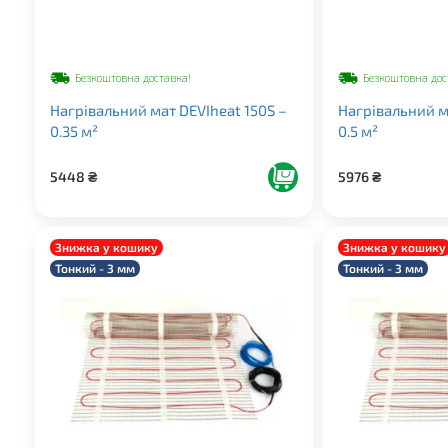
Безкоштовна доставка!
Безкоштовна дос
Нагрівальний мат DEVIheat 150S –
Нагрівальний м
0.35 м²
0.5 м²
5448
₴
5976
₴
Знижка у кошику
Знижка у кошику
Тонкий - 3 мм
Тонкий - 3 мм