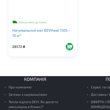
Безкоштовна доставка!
Нагрівальний мат DEVIheat 150S –
10 м²
28572
₴
КОМПАНІЯ
П
Про компанію
Сервіс та г
Зв’язок з керівництвом
Доставка і
Тепла підлога DEVI. Як досягти
ОФЕРТА І П
максимуму в бізнесі?
КОНФІДЕНЦ