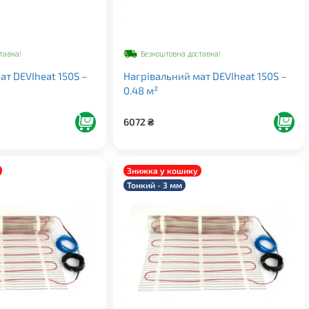
тавка!
Безкоштовна доставка!
ат DEVIheat 150S –
Нагрівальний мат DEVIheat 150S –
0.48 м²
6072
₴
Знижка у кошику
Тонкий - 3 мм