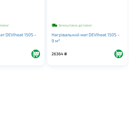
тавка!
Безкоштовна доставка!
ат DEVIheat 150S –
Нагрівальний мат DEVIheat 150S –
9 м²
26364
₴