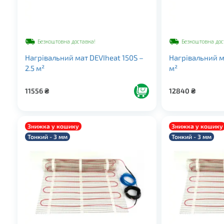
Безкоштовна доставка!
Безкоштовна дос
Нагрівальний мат DEVIheat 150S –
Нагрівальний ма
2.5 м²
м²
11556
₴
12840
₴
Знижка у кошику
Знижка у кошику
Тонкий - 3 мм
Тонкий - 3 мм