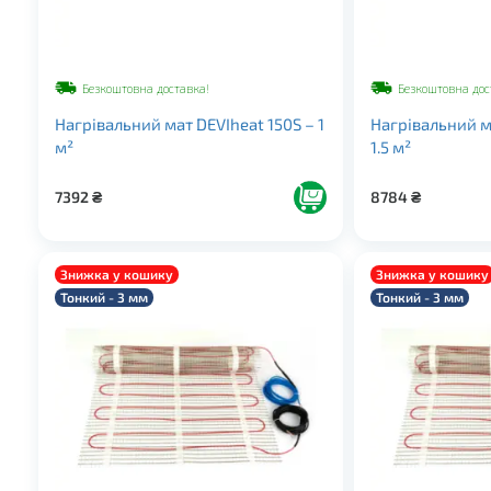
Безкоштовна доставка!
Безкоштовна дос
Нагрівальний мат DEVIheat 150S – 1
Нагрівальний м
м²
1.5 м²
7392
₴
8784
₴
Знижка у кошику
Знижка у кошику
Тонкий - 3 мм
Тонкий - 3 мм