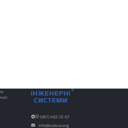
ну
кції.
(067) 402-72-07
info@budova.org