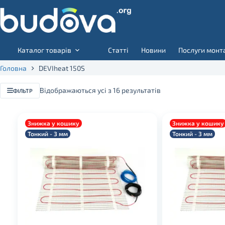
Skip
to
content
Каталог товарів
Статті
Новини
Послуги монт
Головна
DEVIheat 150S
Відображаються усі з 16 результатів
ФІЛЬТР
Знижка у кошику
Знижка у кошику
Тонкий - 3 мм
Тонкий - 3 мм