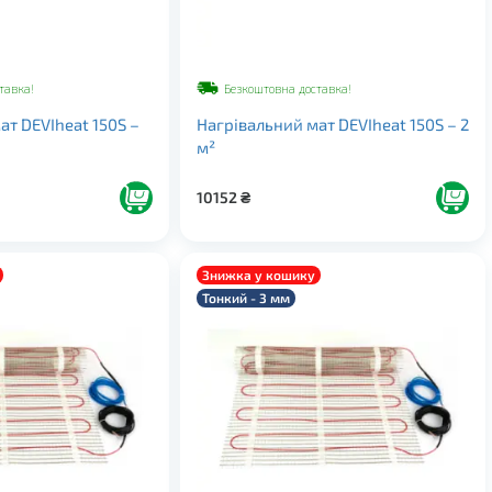
тавка!
Безкоштовна доставка!
ат DEVIheat 150S –
Нагрівальний мат DEVIheat 150S – 2
м²
10152
₴
Знижка у кошику
Тонкий - 3 мм