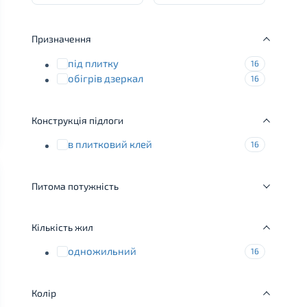
Призначення
під плитку
16
обігрів дзеркал
16
Конструкція підлоги
в плитковий клей
16
Питома потужність
Кількість жил
одножильний
16
Колір