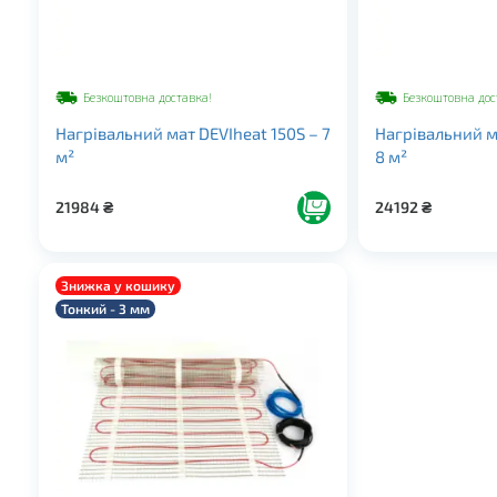
Безкоштовна доставка!
Безкоштовна дос
Нагрівальний мат DEVIheat 150S – 7
Нагрівальний м
м²
8 м²
21984
₴
24192
₴
Знижка у кошику
Тонкий - 3 мм