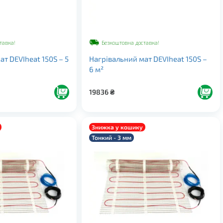
тавка!
Безкоштовна доставка!
т DEVIheat 150S – 5
Нагрівальний мат DEVIheat 150S –
6 м²
19836
₴
Знижка у кошику
Тонкий - 3 мм