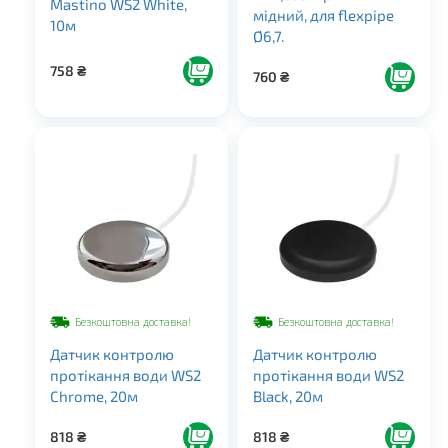
Mastino WS2 White,
мідний, для flexpipe
10м
Ø6,7.
758
₴
760
₴
Безкоштовна доставка!
Безкоштовна доставка!
Датчик контролю
Датчик контролю
протікання води WS2
протікання води WS2
Chrome, 20м
Black, 20м
818
₴
818
₴