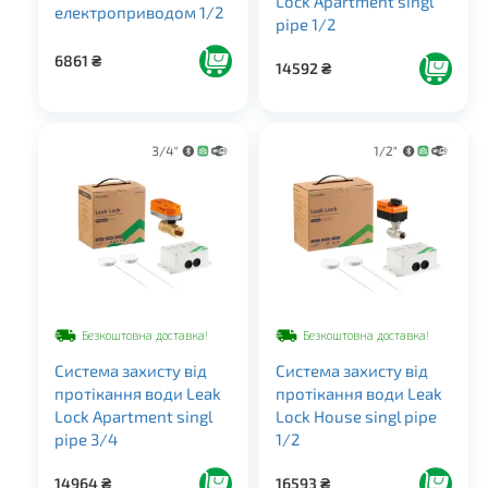
Lock Apartment singl
електроприводом 1/2
pipe 1/2
6861
₴
14592
₴
Безкоштовна доставка!
Безкоштовна доставка!
Система захисту від
Система захисту від
протікання води Leak
протікання води Leak
Lock Apartment singl
Lock House singl pipe
pipe 3/4
1/2
14964
₴
16593
₴