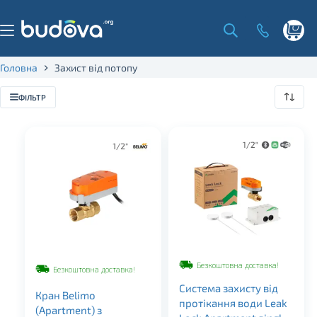
Skip
to
content
Shoppi
cart
Головна
Захист від потопу
ФІЛЬТР
Безкоштовна доставка!
Безкоштовна доставка!
Система захисту від
Кран Belimo
протікання води Leak
(Apartment) з