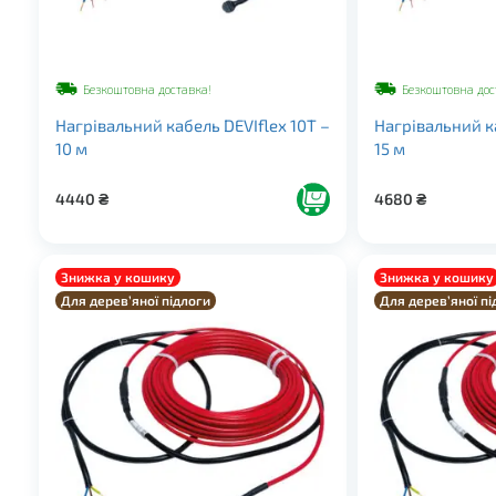
Безкоштовна доставка!
Безкоштовна дос
Нагрівальний кабель DEVIflex 10Т –
Нагрівальний ка
10 м
15 м
4440
₴
4680
₴
Знижка у кошику
Знижка у кошику
Для дерев’яної підлоги
Для дерев’яної пі