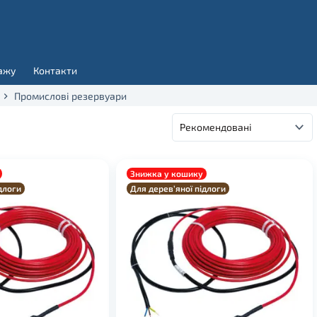
ажу
Контакти
Промислові резервуари
Знижка у кошику
длоги
Для дерев’яної підлоги