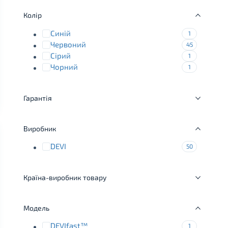
Колір
Синій
1
Червоний
45
Сірий
1
Чорний
1
Гарантія
Виробник
DEVI
50
Країна-виробник товару
Модель
DEVIfast™
1