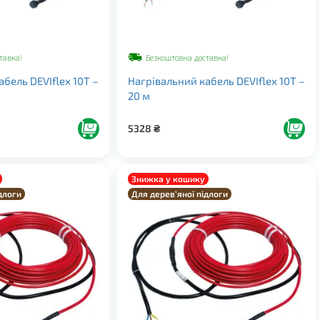
тавка!
Безкоштовна доставка!
бель DEVIflex 10Т –
Нагрівальний кабель DEVIflex 10Т –
20 м
5328
₴
Знижка у кошику
длоги
Для дерев’яної підлоги