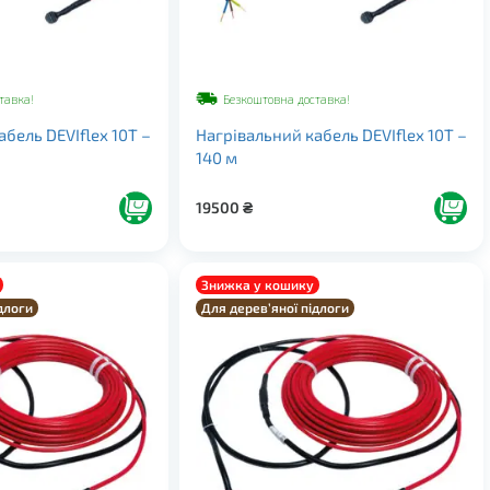
тавка!
Безкоштовна доставка!
бель DEVIflex 10Т –
Нагрівальний кабель DEVIflex 10Т –
140 м
19500
₴
Знижка у кошику
длоги
Для дерев’яної підлоги