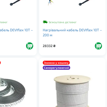
тавка!
Безкоштовна доставка!
бель DEVIflex 10Т –
Нагрівальний кабель DEVIflex 10Т –
200 м
28332
₴
Знижка у кошику
Саморегулюючий