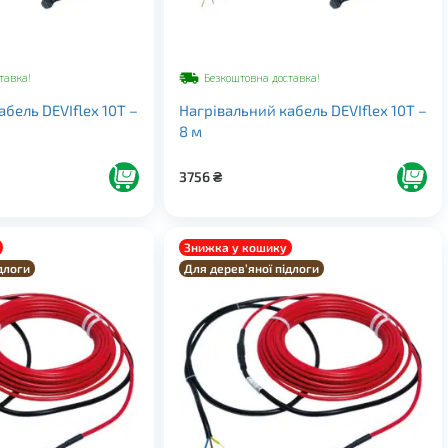
тавка!
Безкоштовна доставка!
бель DEVIflex 10Т –
Нагрівальний кабель DEVIflex 10Т –
8 м
3756
₴
Знижка у кошику
длоги
Для дерев’яної підлоги