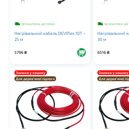
Безкоштовна доставка!
Безкоштовна дос
Нагрівальний кабель DEVIflex 10Т –
Нагрівальний ка
25 м
30 м
5796
₴
6516
₴
Знижка у кошику
Знижка у кошику
Для дерев’яної підлоги
Для дерев’яної пі