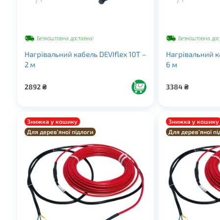
Безкоштовна доставка!
Безкоштовна дос
Нагрівальний кабель DEVIflex 10Т –
Нагрівальний ка
2 м
6 м
2892
₴
3384
₴
Знижка у кошику
Знижка у кошику
Для дерев’яної підлоги
Для дерев’яної пі