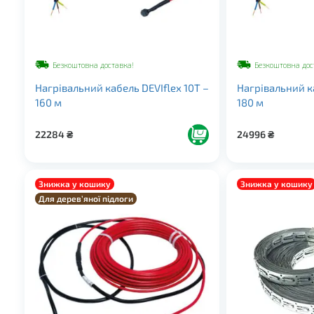
Безкоштовна доставка!
Безкоштовна дос
Нагрівальний кабель DEVIflex 10Т –
Нагрівальний ка
160 м
180 м
22284
₴
24996
₴
Знижка у кошику
Знижка у кошику
Для дерев’яної підлоги