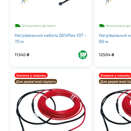
Безкоштовна доставка!
Безкоштовна дос
Нагрівальний кабель DEVIflex 10Т –
Нагрівальний ка
70 м
80 м
11340
₴
12504
₴
Знижка у кошику
Знижка у кошику
Для дерев’яної підлоги
Для дерев’яної пі