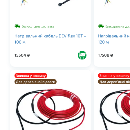
Безкоштовна доставка!
Безкоштовна дос
Нагрівальний кабель DEVIflex 10Т –
Нагрівальний ка
100 м
120 м
15504
₴
17508
₴
Знижка у кошику
Знижка у кошику
Для дерев’яної підлоги
Для дерев’яної пі