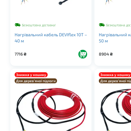
Безкоштовна доставка!
Безкоштовна дос
Нагрівальний кабель DEVIflex 10Т –
Нагрівальний ка
40 м
50 м
7716
₴
8904
₴
Знижка у кошику
Знижка у кошику
Для дерев’яної підлоги
Для дерев’яної пі