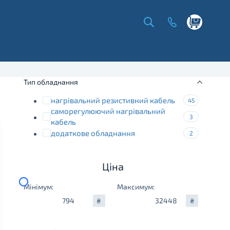
Shopping
cart
Тип обладнання
нагрівальний резистивний кабель
45
саморегулюючий нагрівальний
3
кабель
додаткове обладнання
2
Ціна
Мінімум:
Максимум:
₴
₴