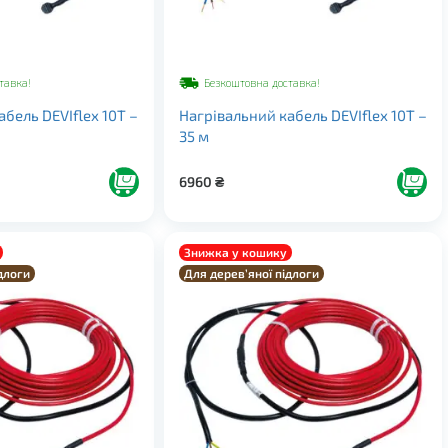
тавка!
Безкоштовна доставка!
бель DEVIflex 10Т –
Нагрівальний кабель DEVIflex 10Т –
35 м
6960
₴
Знижка у кошику
длоги
Для дерев’яної підлоги