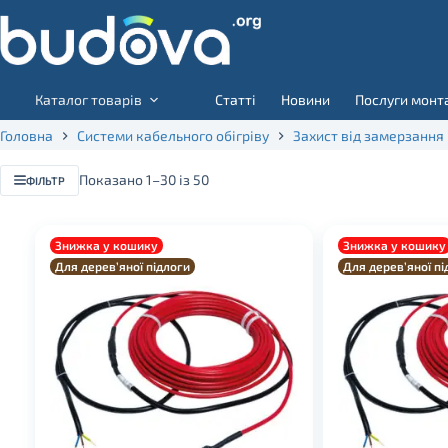
Skip
to
content
Каталог товарів
Статті
Новини
Послуги монт
Головна
Системи кабельного обігріву
Захист від замерзання
Показано 1–30 із 50
ФІЛЬТР
Знижка у кошику
Знижка у кошику
Для дерев’яної підлоги
Для дерев’яної пі