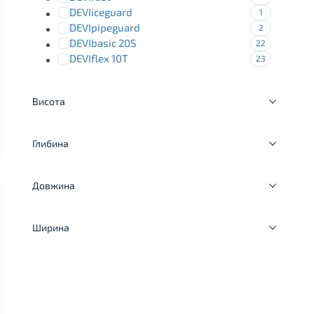
DEVIiceguard
1
DEVIpipeguard
2
DEVIbasic 20S
22
DEVIflex 10T
23
Висота
Глибина
Довжина
Ширина