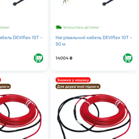
тавка!
Безкоштовна доставка!
бель DEVIflex 10Т –
Нагрівальний кабель DEVIflex 10Т –
90 м
14004
₴
Знижка у кошику
длоги
Для дерев’яної підлоги