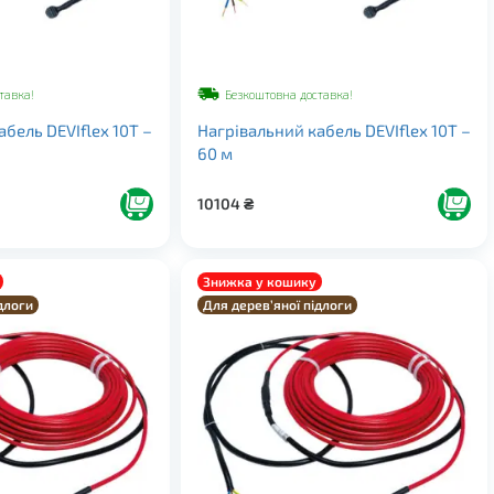
тавка!
Безкоштовна доставка!
бель DEVIflex 10Т –
Нагрівальний кабель DEVIflex 10Т –
60 м
10104
₴
Знижка у кошику
длоги
Для дерев’яної підлоги