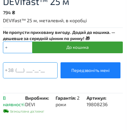
DEVIfast™ 25 м
794
₴
DEVIfast™ 25 м, металевий, в коробці
Не пропусти приховану вигоду. Додай до кошика. —
дешевше за середній цінник по ринку! 🎁
Монтажна
До кошика
Стрічка
DEVIfast™
25
м
Передзвоніть мені
кількість
В
Виробник:
Гарантія:
2
Артикул:
наявності
DEVI
роки
19808236
Безкоштовна доставка!