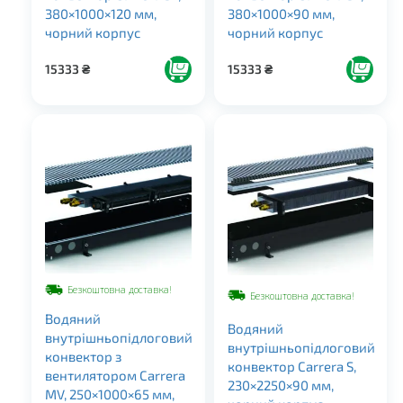
380×1000×120 мм,
380×1000×90 мм,
чорний корпус
чорний корпус
15333
₴
15333
₴
Безкоштовна доставка!
Безкоштовна доставка!
Водяний
Водяний
внутрішньопідлоговий
внутрішньопідлоговий
конвектор з
конвектор Carrera S,
вентилятором Carrera
230×2250×90 мм,
MV, 250×1000×65 мм,