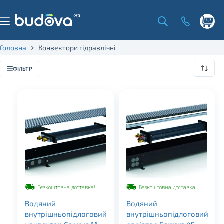
Skip
to
content
Shoppi
cart
Головна
Конвектори гідравлічні
ФІЛЬТР
Безкоштовна доставка!
Безкоштовна доставка!
Водяний
Водяний
внутрішньопідлоговий
внутрішньопідлоговий