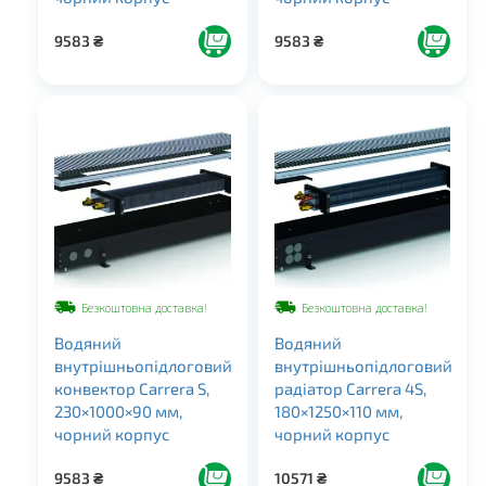
9583
₴
9583
₴
Безкоштовна доставка!
Безкоштовна доставка!
Водяний
Водяний
внутрішньопідлоговий
внутрішньопідлоговий
конвектор Carrera S,
радіатор Carrera 4S,
230×1000×90 мм,
180×1250×110 мм,
чорний корпус
чорний корпус
9583
₴
10571
₴