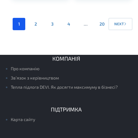
1
2
3
4
…
20
NEXT
КОМПАНІЯ
Про компанію
Зв’язок з керівництвом
Тепла підлога DEVI. Як досягти максимуму в бізнесі?
ПІДТРИМКА
Карта сайту