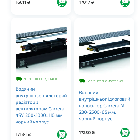
16611
₴
17017
₴
Безкоштовна доставка!
Безкоштовна доставка!
Водяний
Водяний
внутрішньопідлоговий
внутрішньопідлоговий
радіатор з
конвектор Carrera M,
вентилятором Carrera
230×2500×65 мм,
4SV, 200×1000×110 мм,
чорний корпус
чорний корпус
17250
₴
17134
₴