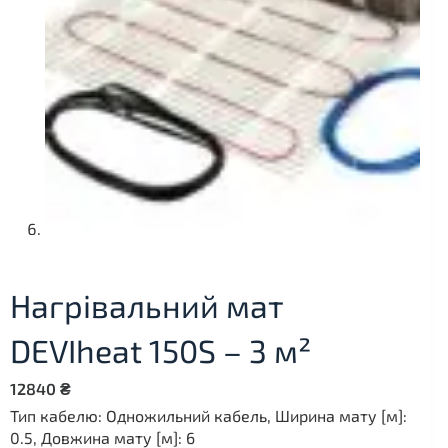
Нагрівальний мат
DEVIheat 150S – 3 м²
12840
₴
Тип кабелю: Одножильний кабель, Ширина мату [м]:
0.5, Довжина мату [м]: 6