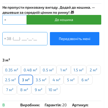
Не пропусти приховану вигоду. Додай до кошика. —
дешевше за середній цінник по ринку! 🎁
Нагрівальний
До кошика
мат
DEVIheat
150S
-
Передзвоніть мені
3
м²
кількість
3 м²
0.35 м²
0.48 м²
0.5 м²
1 м²
1.5 м²
2 м²
2.5 м²
3 м²
3.5 м²
4 м²
5 м²
6 м²
7 м²
8 м²
9 м²
10 м²
В
Виробник:
Гарантія:
20
Артикул: