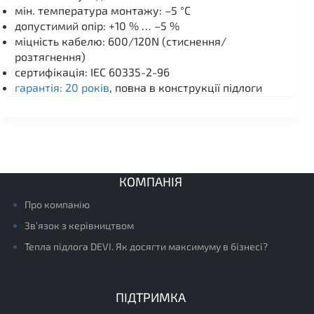
мін. температура монтажу: –5 °C
допустимий опір: +10 % … –5 %
міцність кабелю: 600/120N (стиснення/
розтягнення)
сертифікація: IEC 60335-2-96
гарантія: 20 років
, повна в конструкції підлоги
КОМПАНІЯ
Про компанію
Зв’язок з керівництвом
Тепла підлога DEVI. Як досягти максимуму в бізнесі?
ПІДТРИМКА