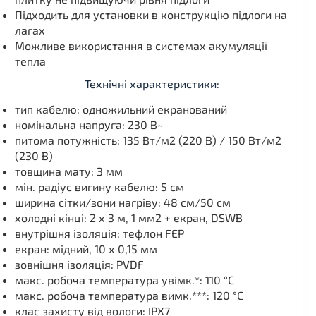
Підходить для установки в конструкцію підлоги на
лагах
Можливе використання в системах акумуляції
тепла
Технічні характеристики:
тип кабелю: одножильний екранований
номінальна напруга: 230 В~
питома потужність: 135 Вт/м2 (220 В) / 150 Вт/м2
(230 В)
товщина мату: 3 мм
мін. радіус вигину кабелю: 5 см
ширина сітки/зони нагріву: 48 см/50 см
холодні кінці: 2 х 3 м, 1 мм2 + екран, DSWB
внутрішня ізоляція: тефлон FEP
екран: мідний, 10 х 0,15 мм
зовнішня ізоляція: PVDF
макс. робоча температура увімк.*: 110 °C
макс. робоча температура вимк.***: 120 °C
клас захисту від вологи: IPX7