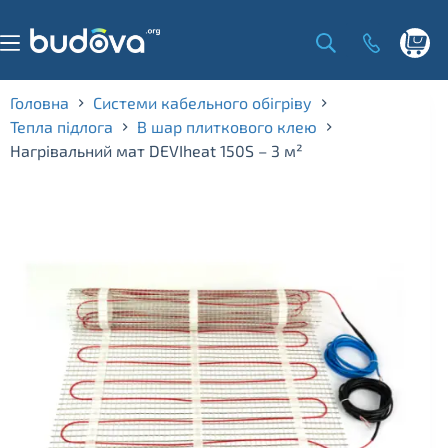
Skip
to
content
Shoppi
cart
Головна
Системи кабельного обігріву
Тепла підлога
В шар плиткового клею
Нагрівальний мат DEVIheat 150S – 3 м²