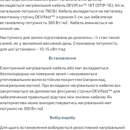
вкладається нагрівальний кабель DEVIfl ex™ 18T (DTIP-18), 44 м,
загальною потужністю 790 Вт. Кабель вкладається на металеву
монтажну стрічку DEVIfast™ з кроком 5 см, що забезпечує
встановлену потужність 360 Вт/м2 . Кабель вмикається на
нічний час.
Наступного дня земля підготована до розкопки, і її стан такий
самий, як у звичайний весняний день. Споживана потужність
для цієї установки – 10-15 кВт/год.
Встановлення
Електричний нагрівальний кабель або мат вкладаються
безпосередньо на поверхню землі і накриваються
утеплювальним вологостійким покриттям (наприклад,
мінеральною ватою). При вкладанні нагрівального кабелю він
закріплюється за допомогою фіксуючої стрічки DEVIfast™ для
забезпечення правильної відстані між лініями кабелю. Як
альтернатива може використовуватись нагрівальний мат
потужністю 300 Вт/м2 .
Вибір виробу
Для цього встановлення вибирається резистивний нагрівальний