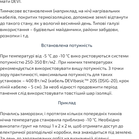
мати DEVI.
Тимчасове встановлення (наприклад, на ніч) нагрівальних
кабелів, покритих термоізоляцією, допоможе землі відтанути
до такого стану, як у вологий весняний день. Типові галузі
використання – будівельні майданчики, райони забудови,
розкопки і т.д.
Встановлена потужність
При температурі від -5 °С до -10 °С вико ристовуються системи
потужністю 250-350 Вт/м2 . При нижчих температурах
рекомендується використовувати вищу потужність. З точки
зору практичності, максимальна потужність для таких
установок – 400 Вт/м2 (кабель DEVIbasic™ 20S (DSIG-20), крок
ліній кабелю – 5 см). За необ хідності продовжити період
танення слід використовувати товстіший шар ізоляції.
Приклад
Почались заморозки, і протягом кількох попередніх тижнів
нічна температура становила приблизно -10 °С. Необхідно
викопати ґрунт на площі 1 х 2 х 2 м, щоб отримати доступ до
електричної розподільчої коробки, яка знаходиться під землею.
За день до запланованих робіт на визначеній ділянці