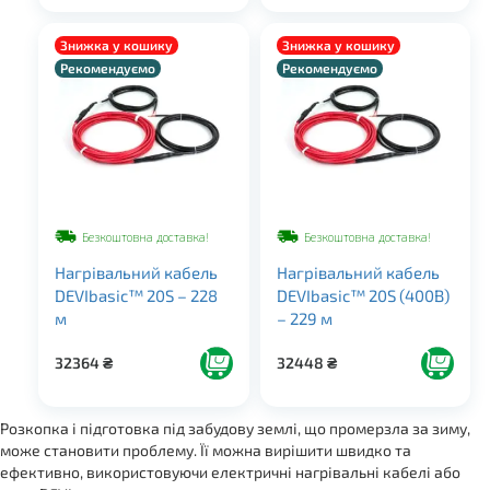
Знижка у кошику
Знижка у кошику
Рекомендуємо
Рекомендуємо
Безкоштовна доставка!
Безкоштовна доставка!
Нагрівальний кабель
Нагрівальний кабель
DEVIbasic™ 20S – 228
DEVIbasic™ 20S (400В)
м
– 229 м
32364
₴
32448
₴
Розкопка і підготовка під забудову землі, що промерзла за зиму,
може становити проблему. Її можна вирішити швидко та
ефективно, використовуючи електричні нагрівальні кабелі або