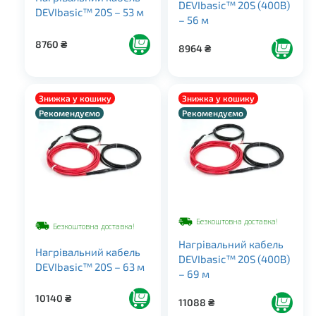
DEVIbasic™ 20S (400В)
DEVIbasic™ 20S – 53 м
– 56 м
8760
₴
8964
₴
Знижка у кошику
Знижка у кошику
Рекомендуємо
Рекомендуємо
Безкоштовна доставка!
Безкоштовна доставка!
Нагрівальний кабель
Нагрівальний кабель
DEVIbasic™ 20S (400В)
DEVIbasic™ 20S – 63 м
– 69 м
10140
₴
11088
₴