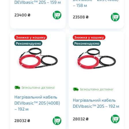
DEVIbasic™ 20S – 159 м
– 158 м
23400
₴
23508
₴
Знижка у кошику
Знижка у кошику
Рекомендуємо
Рекомендуємо
Безкоштовна доставка!
Безкоштовна доставка!
Нагрівальний кабель
Нагрівальний кабель
DEVIbasic™ 20S (400В)
DEVIbasic™ 20S – 192 м
– 192 м
28032
₴
28032
₴