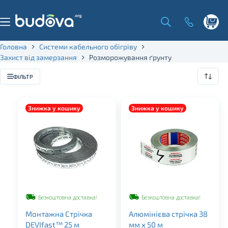
Skip
to
content
Shoppi
cart
Головна
Системи кабельного обігріву
Захист від замерзання
Розморожування ґрунту
ФІЛЬТР
Знижка у кошику
Знижка у кошику
Безкоштовна доставка!
Безкоштовна доставка!
Монтажна Стрічка
Алюмінієва стрічка 38
DEVIfast™ 25 м
мм х 50 м