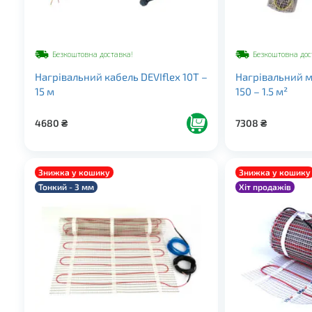
Безкоштовна доставка!
Безкоштовна дос
Нагрівальний кабель DEVIflex 10Т –
Нагрівальний м
15 м
150 – 1.5 м²
4680
₴
7308
₴
Знижка у кошику
Знижка у кошику
Тонкий - 3 мм
Хіт продажів