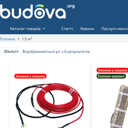
Skip
to
content
Каталог товарів
Статті
Новини
Послуги монт
Головна
1.5 м²
Відображаються усі з 6 результатів
ФІЛЬТР
Для дерев'яної підлоги
Знижка у кошику
Знижка у кошику
Економ-варіант