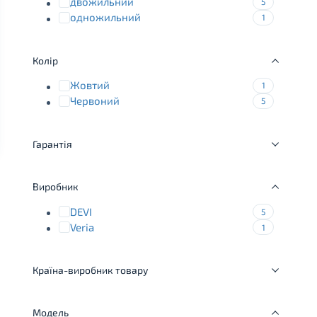
двожильний
5
одножильний
1
Колір
Жовтий
1
Червоний
5
Гарантія
Виробник
DEVI
5
Veria
1
Країна-виробник товару
Модель