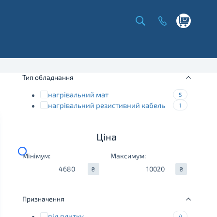
Shopping
cart
Тип обладнання
нагрівальний мат
5
нагрівальний резистивний кабель
1
Ціна
Мінімум:
Максимум:
₴
₴
Призначення
під плитку
4