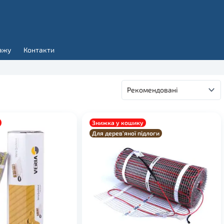
ажу
Контакти
Знижка у кошику
Для дерев’яної підлоги