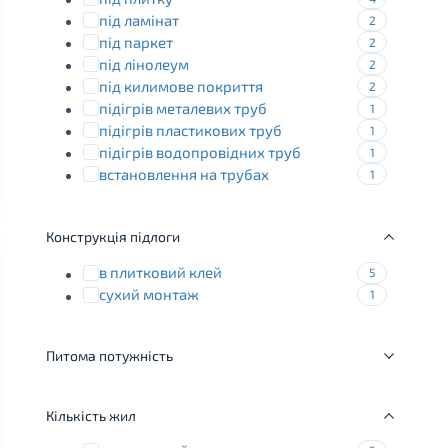
під ламінат
2
під паркет
2
під лінолеум
2
під килимове покриття
2
підігрів металевих труб
1
підігрів пластикових труб
1
підігрів водопровідних труб
1
встановлення на трубах
1
підігрів холодильних камер та
1
штучних ковзанок
Конструкція підлоги
резервуари
1
обігрів дзеркал
4
в плитковий клей
5
сухий монтаж
1
Питома потужність
Кількість жил