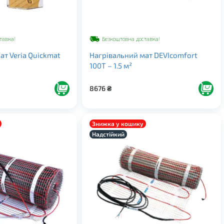
тавка!
Безкоштовна доставка!
ат Veria Quickmat
Нагрівальний мат DEVIcomfort
100T – 1.5 м²
8676
₴
Знижка у кошику
Надстійкий