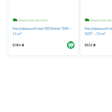
Безкоштовна доставка!
Безкоштовна дос
Нагрівальний мат DEVIheat 150S –
Нагрівальний м
1.5 м²
150T – 1.5 м²
8784
₴
9552
₴