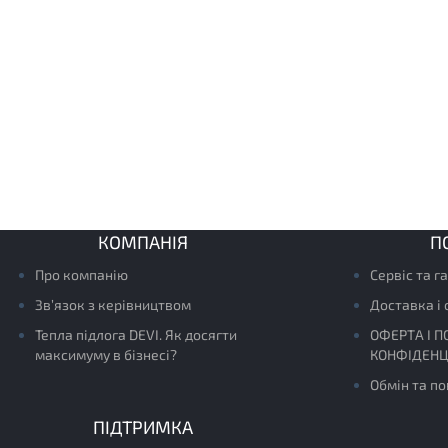
КОМПАНІЯ
П
Про компанію
Сервіс та г
Зв’язок з керівництвом
Доставка і
Тепла підлога DEVI. Як досягти
ОФЕРТА І П
максимуму в бізнесі?
КОНФІДЕНЦ
Обмін та п
ПІДТРИМКА