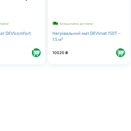
тавка!
Безкоштовна доставка!
ат DEVIcomfort
Нагрівальний мат DEVImat 150T –
1.5 м²
10020
₴