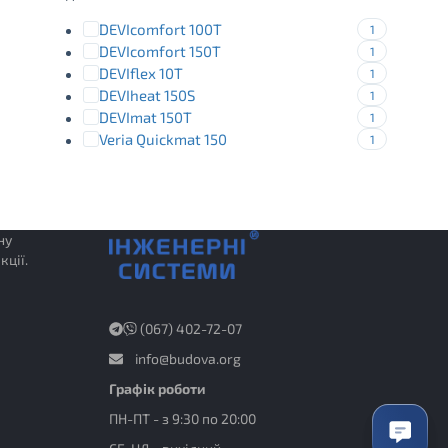
DEVIcomfort 100T
1
DEVIcomfort 150T
1
DEVIflex 10T
1
DEVIheat 150S
1
DEVImat 150T
1
Veria Quickmat 150
1
ну
кції.
(067) 402-72-07
info@budova.org
Графік роботи
ПН-ПТ - з 9:30 по 20:00