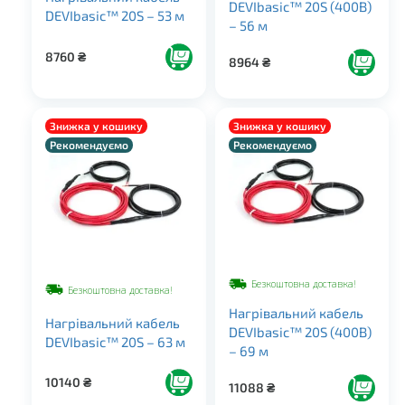
DEVIbasic™ 20S (400В)
DEVIbasic™ 20S – 53 м
– 56 м
8760
₴
8964
₴
Знижка у кошику
Знижка у кошику
Рекомендуємо
Рекомендуємо
Безкоштовна доставка!
Безкоштовна доставка!
Нагрівальний кабель
Нагрівальний кабель
DEVIbasic™ 20S (400В)
DEVIbasic™ 20S – 63 м
– 69 м
10140
₴
11088
₴