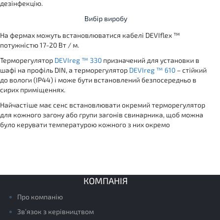
дезінфекцію.
Вибір виробу
На фермах можуть встановлюватися кабелі DEVIflex ™
потужністю 17-20 Вт / м.
Терморегулятор
DEVIreg ™ 330
призначений для установки в
шафі на профіль DIN, а терморегулятор
DEVIreg ™ 610
– стійкий
до вологи (IP44) і може бути встановлений безпосередньо в
сирих приміщеннях.
Найчастіше має сенс встановлювати окремий терморегулятор
для кожного загону або групи загонів свинарника, щоб можна
було керувати температурою кожного з них окремо
КОМПАНІЯ
Про компанію
Зв’язок з керівництвом