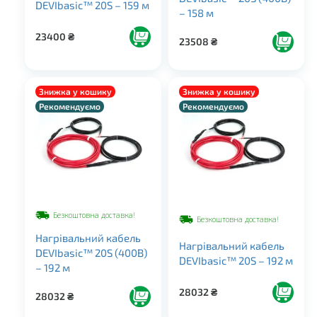
DEVIbasic™ 20S – 159 м
– 158 м
23400
₴
23508
₴
Знижка у кошику
Знижка у кошику
Рекомендуємо
Рекомендуємо
Безкоштовна доставка!
Безкоштовна доставка!
Нагрівальний кабель
Нагрівальний кабель
DEVIbasic™ 20S (400В)
DEVIbasic™ 20S – 192 м
– 192 м
28032
₴
28032
₴