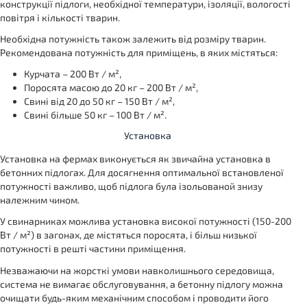
конструкції підлоги, необхідної температури, ізоляції, вологості
повітря і кількості тварин.
Необхідна потужність також залежить від розміру тварин.
Рекомендована потужність для приміщень, в яких містяться:
Курчата – 200 Вт / м²,
Поросята масою до 20 кг – 200 Вт / м²,
Свині від 20 до 50 кг – 150 Вт / м²,
Свині більше 50 кг – 100 Вт / м².
Установка
Установка на фермах виконується як звичайна установка в
бетонних підлогах. Для досягнення оптимальної встановленої
потужності важливо, щоб підлога була ізольованой знизу
належним чином.
У свинарниках можлива установка високої потужності (150-200
Вт / м²) в загонах, де містяться поросята, і більш низької
потужності в решті частини приміщення.
Незважаючи на жорсткі умови навколишнього середовища,
система не вимагає обслуговування, а бетонну підлогу можна
очищати будь-яким механічним способом і проводити його