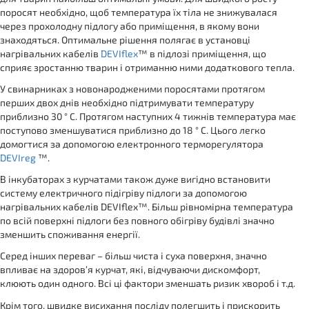
поросят необхідно, щоб температура їх тіла не знижувалася
через прохолодну підлогу або приміщення, в якому вони
знаходяться. Оптимальне рішення полягає в установці
нагрівальних кабелів
DEVIflex
™ в підлозі приміщення, що
сприяє зростанню тварин і отриманню ними додаткового тепла.
У свинарниках з новонародженими поросятами протягом
перших двох днів необхідно підтримувати температуру
приблизно 30 ° C. Протягом наступних 4 тижнів температура має
поступово зменшуватися приблизно до 18 ° C. Цього легко
домогтися за допомогою електронного терморегулятора
DEVIreg
™.
В інкубаторах з курчатами також дуже вигідно встановити
систему електричного підігріву підлоги за допомогою
нагрівальних кабелів DEVIflex™. Більш рівномірна температура
по всій поверхні підлоги без повного обігріву будівлі значно
зменшить споживання енергії.
Серед інших переваг – більш чиста і суха поверхня, значно
впливає на здоров’я курчат, які, відчуваючи дискомфорт,
клюють один одного. Всі ці фактори зменшать ризик хвороб і т.д.
Крім того, швидке висихання посліду полегшить і прискорить