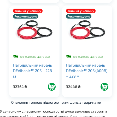
Знижка у кошику
Знижка у кошику
Рекомендуємо
Рекомендуємо
Безкоштовна доставка!
Безкоштовна доставка!
Нагрівальний кабель
Нагрівальний кабель
DEVIbasic™ 20S – 228
DEVIbasic™ 20S (400В)
м
– 229 м
32364
₴
32448
₴
Опалення теплою підлогою приміщень з тваринами
У сучасному сільському господарстві дуже важливо створити
для тварин найбільш оптимальні умови. Для швидкого росту