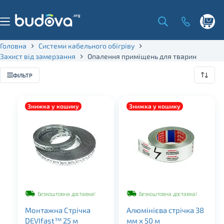
Skip
to
content
Shoppi
cart
Головна
Системи кабельного обігріву
Захист від замерзання
Опалення приміщень для тварин
ФІЛЬТР
Знижка у кошику
Знижка у кошику
Безкоштовна доставка!
Безкоштовна доставка!
Монтажна Стрічка
Алюмінієва стрічка 38
DEVIfast™ 25 м
мм х 50 м