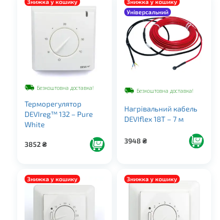
Знижка у кошику
Знижка у кошику
Універсальний
Безкоштовна доставка!
Безкоштовна доставка!
Терморегулятор
Нагрівальний кабель
DEVIreg™ 132 – Pure
DEVIflex 18T – 7 м
White
3948
₴
3852
₴
Знижка у кошику
Знижка у кошику