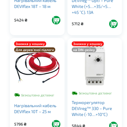
Нагрівальний кабель
DEVIreg™ Opti – Pure
DEVIflex 18T – 18 м
White (+5…+35/+5…
+45 ˚С). 13A
5424
₴
5712
₴
Знижка у кошику
Знижка у кошику
Для дерев’яної підлоги
на DIN-рейку
Безкоштовна доставка!
Безкоштовна доставка!
Терморегулятор
Нагрівальний кабель
DEVIreg™ 330 – Pure
DEVIflex 10Т – 25 м
White (-10…+10°C)
5796
₴
5844
₴