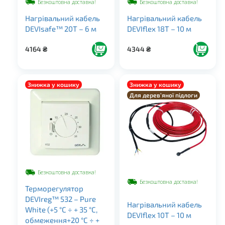
Безкоштовна доставка!
Безкоштовна доставка!
Нагрівальний кабель
Нагрівальний кабель
DEVIsafe™ 20T – 6 м
DEVIflex 18T – 10 м
4164
₴
4344
₴
Знижка у кошику
Знижка у кошику
Для дерев’яної підлоги
Безкоштовна доставка!
Безкоштовна доставка!
Терморегулятор
DEVIreg™ 532 – Pure
Нагрівальний кабель
White (+5 °С ÷ + 35 °С,
DEVIflex 10Т – 10 м
обмеження+20 °С ÷ +