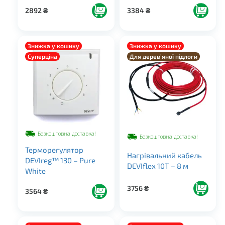
2892
₴
3384
₴
Знижка у кошику
Знижка у кошику
Суперціна
Для дерев’яної підлоги
Безкоштовна доставка!
Безкоштовна доставка!
Терморегулятор
Нагрівальний кабель
DEVIreg™ 130 – Pure
DEVIflex 10Т – 8 м
White
3756
₴
3564
₴