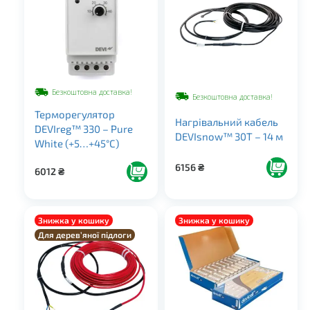
Безкоштовна доставка!
Безкоштовна доставка!
Терморегулятор
Нагрівальний кабель
DEVIreg™ 330 – Pure
DEVIsnow™ 30T – 14 м
White (+5…+45°C)
6156
₴
6012
₴
Знижка у кошику
Знижка у кошику
Для дерев’яної підлоги