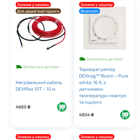
Знижка у кошику
Знижка у кошику
Для дерев’яної підлоги
Bluetooth
Безкоштовна доставка!
Безкоштовна доставка!
Терморегулятор
DEVIreg™ Room – Pure
Нагрівальний кабель
white, 16 А, з
DEVIflex 10Т – 15 м
датчиками
температури повітря
та підлоги
4680
₴
4854
₴
Знижка у кошику
Знижка у кошику