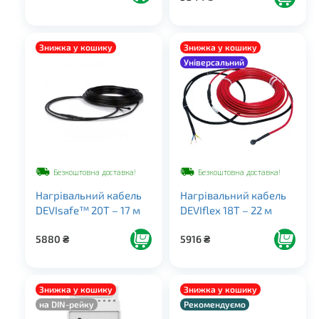
Знижка у кошику
Знижка у кошику
Для покрівлі
Універсальний
Безкоштовна доставка!
Безкоштовна доставка!
Нагрівальний кабель
Нагрівальний кабель
DEVIsafe™ 20T – 17 м
DEVIflex 18T – 22 м
5880
₴
5916
₴
Знижка у кошику
Знижка у кошику
на DIN-рейку
Рекомендуємо