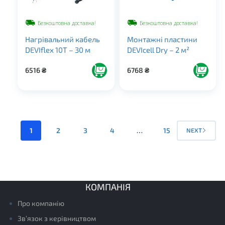
Безкоштовна доставка!
Безкоштовна доставка!
Нагрівальний кабель
Монтажні пластини
DEVIflex 10Т – 30 м
DEVIcell Dry – 2 м²
6516
₴
6768
₴
1
2
3
4
…
15
NEXT
КОМПАНІЯ
Про компанію
Зв’язок з керівництвом