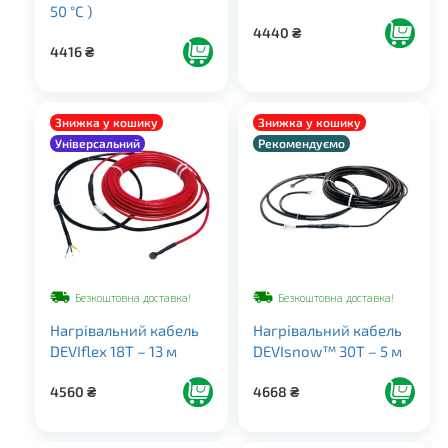
50 °С )
4440
₴
4416
₴
Знижка у кошику
Знижка у кошику
Універсальний
Рекомендуємо
Безкоштовна доставка!
Безкоштовна доставка!
Нагрівальний кабель
Нагрівальний кабель
DEVIflex 18T – 13 м
DEVIsnow™ 30T – 5 м
4560
₴
4668
₴