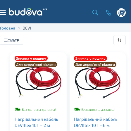
Skip
to
content
Shoppi
cart
Головна
DEVI
ФІЛЬТР
Знижка у кошику
Знижка у кошику
Для дерев’яної підлоги
Для дерев’яної підлоги
Безкоштовна доставка!
Безкоштовна доставка!
Нагрівальний кабель
Нагрівальний кабель
DEVIflex 10Т – 2 м
DEVIflex 10Т – 6 м