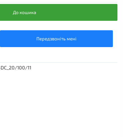
До кошика
Передзвоніть мені
DC_20/100/11