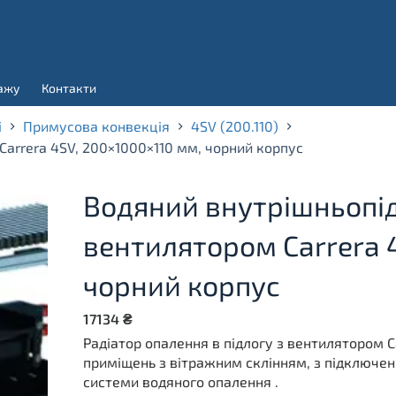
ажу
Контакти
і
Примусова конвекція
4SV (200.110)
Carrera 4SV, 200×1000×110 мм, чорний корпус
Водяний внутрішньопід
вентилятором Carrera 
чорний корпус
17134
₴
Радіатор опалення в підлогу з вентилятором C
приміщень з вітражним склінням, з підключен
системи водяного опалення .