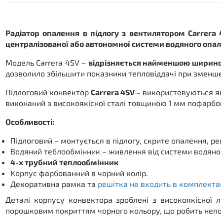
Радіатор опалення в підлогу з вентилятором Carrera 
централізованої або автономної системи водяного опа
Модель Carrera 4SV –
відрізняється найменшою ширин
дозволило збільшити показники тепловіддачі при зменш
Підлоговий конвектор
Carrera 4SV –
використовуються як
виконаний з високоякісної сталі товщиною 1 мм пофарб
Особливості:
Підлоговий – монтується в підлогу, скрите опалення, р
Водяний теблообмінник – живлення від системи водяно
4-х трубний теплообмінник
Корпус фарбованний в чорний колір.
Декоративна рамка та
решітка не входить в комплекта
Деталі корпусу конвектора зроблені з високоякісної 
порошковим покриттям чорного кольору, що робить непо