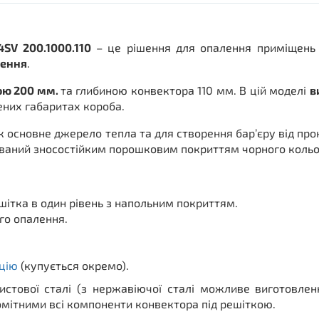
4SV 200.1000.110
– це рішення для опалення приміщень
лення
.
ою 200 мм.
та глибиною конвектора 110 мм. В цій моделі
в
ених габаритах короба.
 основне джерело тепла та для створення бар’єру від про
ований зносостійким порошковим покриттям чорного кольо
ешітка в один рівень з напольним покриттям.
го опалення.
цію
(купується окремо).
листової сталі (з нержавіючої сталі можливе виготовле
мітними всі компоненти конвектора під решіткою.