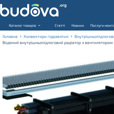
Skip
to
content
Каталог товарів
Статті
Новини
Послуги монт
Головна
Конвектори гідравлічні
Внутрішньопідлогов
Водяний внутрішньопідлоговий радіатор з вентилятором 