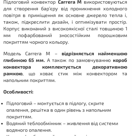
Підлоговий конвектор
Carrera M
використовуються
для створення бар’єру від проникнення холодного
повітря в приміщення як основне джерело тепла і,
також, підкреслити дизайн, і оптимізувати простір.
Корпус виконаний з високоякісної сталі товщиною 1
мм пофарбований зносостійким порошковим
покриттям чорного кольору.
Модель Carrera M –
відрізняється найменшою
глибиною 65 мм.
А також по замовчуванню
короб
конвектора комплектується декоративною
рамкою
, що ховає стик між конвектором та
напольним покриттям.
Особливості:
Підлоговий – монтується в підлогу, скрите
опалення, решітка в один рівень з напольним
покриттям.
Водяний теблообмінник – живлення від системи
водяного опалення.