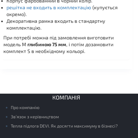
Корпус фарбованний в чорний колір.
решітка не входить в комплектацію
(купується
окремо).
Декоративна рамка входить в стандартну
комплектацію.
При потребі можна під замовлення виготовити
модель М
глибиною 75 мм
, і потім дозамовити
комплект S в необхідному кольорі.
КОМПАНІЯ
Про компанію
Зв’язок з керівництвом
Тепла підлога DEVI. Як досягти максимуму в бізнесі?