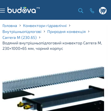
Skip
to
content
Shoppi
cart
Головна
Конвектори гідравлічні
Внутрішньопідлогові
Природня конвекція
Carrera M (230.65)
Водяний внутрішньопідлоговий конвектор Carrera M,
230×1000×65 мм, чорний корпус