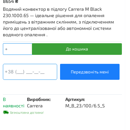
8654
₴
Водяний конвектор в підлогу Carrera M Black
230.1000.65 — ідеальне рішення для опалення
приміщень з вітражним склінням, з підключенням
його до централізованої або автономної системи
водяного опалення .
Водяний
До кошика
внутрішньопідлоговий
конвектор
Carrera
M,
Передзвоніть мені
230×1000×65
мм,
чорний
корпус
В
Виробник:
Артикул:
кількість
наявності
Carrera
M_B_23/100/6.5_S
Безкоштовна доставка!