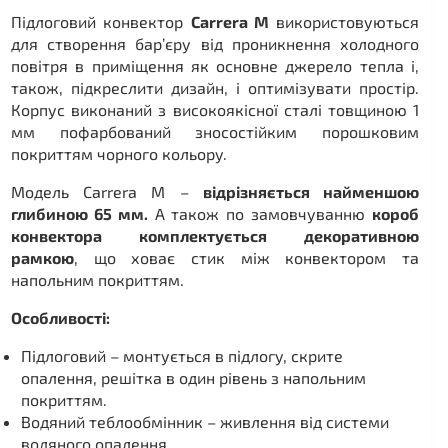
Підлоговий конвектор
Carrera M
використовуються
для створення бар’єру від проникнення холодного
повітря в приміщення як основне джерело тепла і,
також, підкреслити дизайн, і оптимізувати простір.
Корпус виконаний з високоякісної сталі товщиною 1
мм пофарбований зносостійким порошковим
покриттям чорного кольору.
Модель Carrera M –
відрізняється найменшою
глибиною 65 мм.
А також по замовчуванню
короб
конвектора комплектується декоративною
рамкою
, що ховає стик між конвектором та
напольним покриттям.
Особливості:
Підлоговий – монтується в підлогу, скрите
опалення, решітка в один рівень з напольним
покриттям.
Водяний теблообмінник – живлення від системи
водяного опалення.