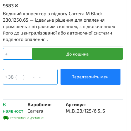
9583
₴
Водяний конвектор в підлогу Carrera M Black
230.1250.65 — ідеальне рішення для опалення
приміщень з вітражним склінням, з підключенням
його до централізованої або автономної системи
водяного опалення .
Водяний
До кошика
внутрішньопідлоговий
конвектор
Carrera
M,
Передзвоніть мені
230×1250×65
мм,
чорний
корпус
В
Виробник:
Артикул:
кількість
наявності
Carrera
M_B_23/125/6.5_S
Безкоштовна доставка!