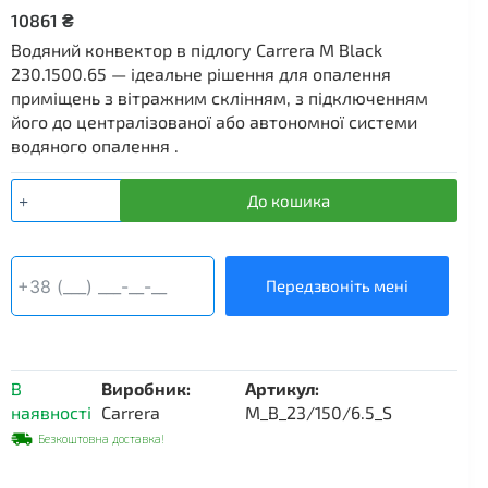
10861
₴
Водяний конвектор в підлогу Carrera M Black
230.1500.65 — ідеальне рішення для опалення
приміщень з вітражним склінням, з підключенням
його до централізованої або автономної системи
водяного опалення .
Водяний
До кошика
внутрішньопідлоговий
конвектор
Carrera
M,
Передзвоніть мені
230×1500×65
мм,
чорний
корпус
В
Виробник:
Артикул:
кількість
наявності
Carrera
M_B_23/150/6.5_S
Безкоштовна доставка!