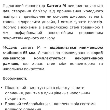
Підлоговий конвектор
Carrera M
використовуються
для створення бар’єру від проникнення холодного
повітря в приміщення як основне джерело тепла і,
також, підкреслити дизайн, і оптимізувати простір.
Корпус виконаний з високоякісної сталі товщиною 1
мм пофарбований зносостійким порошковим
покриттям чорного кольору.
Модель Carrera M –
відрізняється найменшою
глибиною 65 мм.
А також по замовчуванню
короб
конвектора комплектується декоративною
рамкою
, що ховає стик між конвектором та
напольним покриттям.
Особливості:
Підлоговий – монтується в підлогу, скрите
опалення, решітка в один рівень з напольним
покриттям.
Водяний теблообмінник – живлення від системи
водяного опалення.