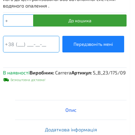
водяного опалення .
Водяний
До кошика
внутрішньопідлоговий
конвектор
Carrera
S,
Передзвоніть мені
230×1750×90
мм,
чорний
корпус
В наявності
Виробник:
Carrera
Артикул:
S_B_23/175/09
кількість
Безкоштовна доставка!
Опис
Додаткова інформація