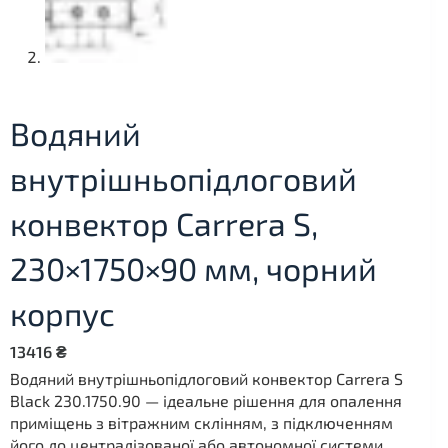
Водяний
внутрішньопідлоговий
конвектор Carrera S,
230×1750×90 мм, чорний
корпус
13416
₴
Водяний внутрішньопідлоговий конвектор Carrera S
Black 230.1750.90 — ідеальне рішення для опалення
приміщень з вітражним склінням, з підключенням
його до централізованої або автономної системи