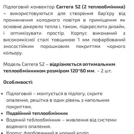
Підлоговий конвектор
Carrera S2 (2 теплообміника)
–
використовуються для створення бар’єру від
проникнення холодного повітря в приміщення як
основне джерело тепла і, також, підкреслити дизайн,
і оптимізувати простір. Корпус виконаний з
високоякісної сталі товщиною 1 мм пофарбований
зносостійким порошковим покриттям чорного
кольору.
Модель Carrera S2 –
відрізняється оптимальним
теплообмінником розміром 120*60 мм
. – 2 шт.
Особливості:
Підлоговий – монтується в підлогу, скрите
опалення, решітка в один рівень з напольним
покриттям.
Подвійний теплообмінник
Водяний теблообмінник – живлення від системи
водяного опалення.
Корпус фарбованний в чорний колір.