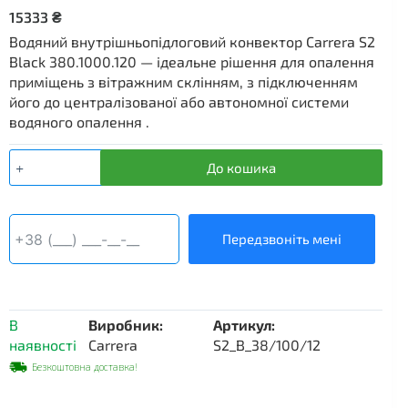
15333
₴
Водяний внутрішньопідлоговий конвектор Carrera S2
Black 380.1000.120 — ідеальне рішення для опалення
приміщень з вітражним склінням, з підключенням
його до централізованої або автономної системи
водяного опалення .
Водяний
До кошика
внутрішньопідлоговий
конвектор
Carrera
S2,
Передзвоніть мені
380×1000×120
мм,
чорний
корпус
В
Виробник:
Артикул:
кількість
наявності
Carrera
S2_B_38/100/12
Безкоштовна доставка!