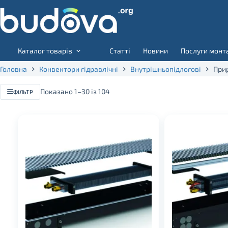
Skip
to
content
Каталог товарів
Статті
Новини
Послуги монт
Головна
Конвектори гідравлічні
Внутрішньопідлогові
При
Показано 1–30 із 104
ФІЛЬТР