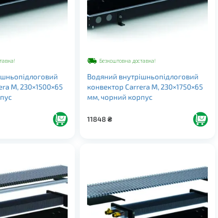
тавка!
Безкоштовна доставка!
ішньопідлоговий
Водяний внутрішньопідлоговий
era M, 230×1500×65
конвектор Carrera M, 230×1750×65
рпус
мм, чорний корпус
11848
₴