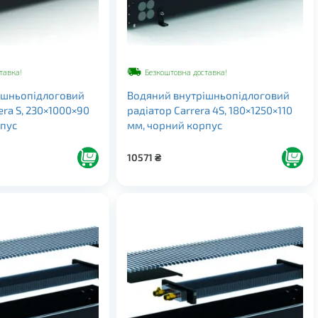
тавка!
Безкоштовна доставка!
ішньопідлоговий
Водяний внутрішньопідлоговий
era S, 230×1000×90
радіатор Carrera 4S, 180×1250×110
рпус
мм, чорний корпус
10571
₴