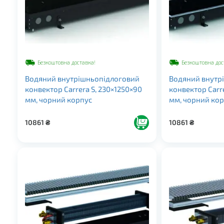
Безкоштовна доставка!
Безкоштовна дос
Водяний внутрішньопідлоговий
Водяний внутр
конвектор Carrera S, 230×1250×90
конвектор Carr
мм, чорний корпус
мм, чорний ко
10861
₴
10861
₴