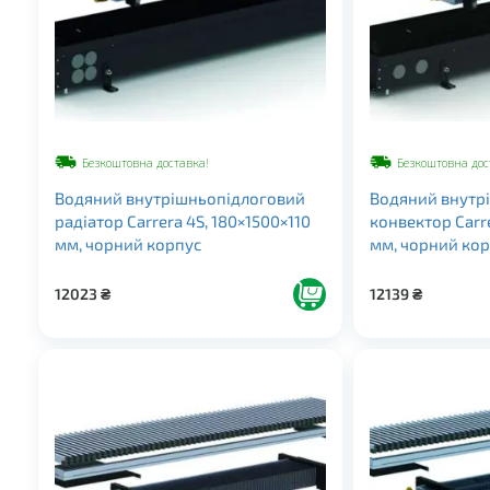
Безкоштовна доставка!
Безкоштовна дос
Водяний внутрішньопідлоговий
Водяний внутр
радіатор Carrera 4S, 180×1500×110
конвектор Carr
мм, чорний корпус
мм, чорний ко
12023
₴
12139
₴