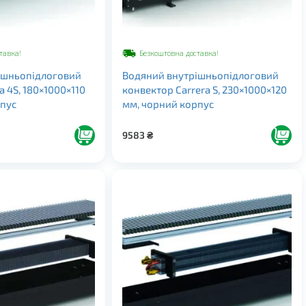
тавка!
Безкоштовна доставка!
ішньопідлоговий
Водяний внутрішньопідлоговий
a 4S, 180×1000×110
конвектор Carrera S, 230×1000×120
рпус
мм, чорний корпус
9583
₴