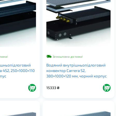
тавка!
Безкоштовна доставка!
ішньопідлоговий
Водяний внутрішньопідлоговий
a 4S2, 250×1000×110
конвектор Carrera S2,
рпус
380×1000×120 мм, чорний корпус
15333
₴