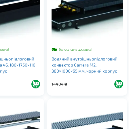
тавка!
Безкоштовна доставка!
ішньопідлоговий
Водяний внутрішньопідлоговий
a 4S, 180×1750×110
конвектор Carrera M2,
рпус
380×1000×65 мм, чорний корпус
14404
₴