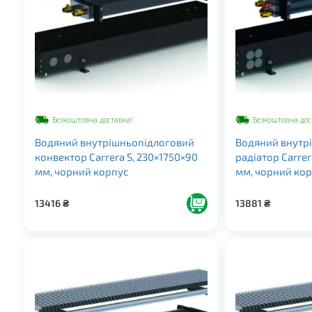
Безкоштовна доставка!
Безкоштовна дос
Водяний внутрішньопідлоговий
Водяний внутр
конвектор Carrera S, 230×1750×90
радіатор Carrer
мм, чорний корпус
мм, чорний ко
13416
₴
13881
₴