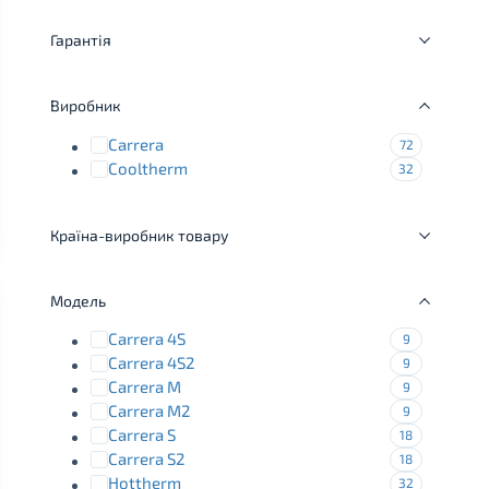
Гарантія
Виробник
Carrera
72
Cooltherm
32
Країна-виробник товару
Модель
Carrera 4S
9
Carrera 4S2
9
Carrera M
9
Carrera M2
9
Carrera S
18
Carrera S2
18
Hottherm
32