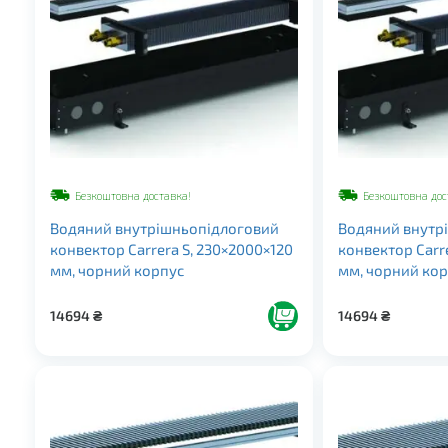
Безкоштовна доставка!
Безкоштовна дос
Водяний внутрішньопідлоговий
Водяний внутр
конвектор Carrera S, 230×2000×120
конвектор Carr
мм, чорний корпус
мм, чорний ко
14694
₴
14694
₴