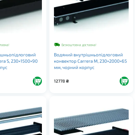
тавка!
Безкоштовна доставка!
ішньопідлоговий
Водяний внутрішньопідлоговий
era S, 230×1500×90
конвектор Carrera M, 230×2000×65
рпус
мм, чорний корпус
12778
₴