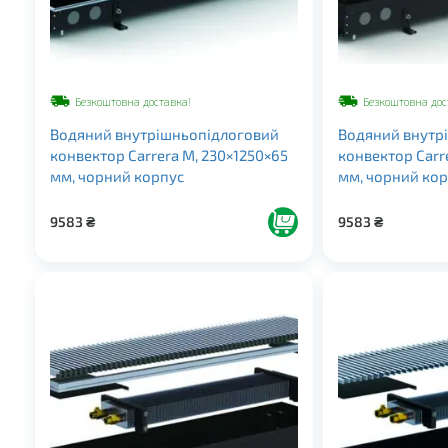
Безкоштовна доставка!
Безкоштовна дос
Водяний внутрішньопідлоговий
Водяний внутр
конвектор Carrera M, 230×1250×65
конвектор Carr
мм, чорний корпус
мм, чорний ко
9583
₴
9583
₴