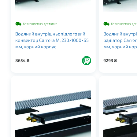
Безкоштовна доставка!
Безкоштовна дос
Водяний внутрішньопідлоговий
Водяний внутр
конвектор Carrera M, 230×1000×65
радіатор Carrer
мм, чорний корпус
мм, чорний ко
8654
₴
9293
₴