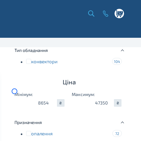
Shopping
cart
Тип обладнання
конвектори
104
Ціна
Мінімум:
Максимум:
₴
₴
Призначення
опалення
72