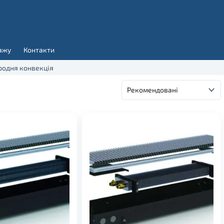
ажу
Контакти
родня конвекція