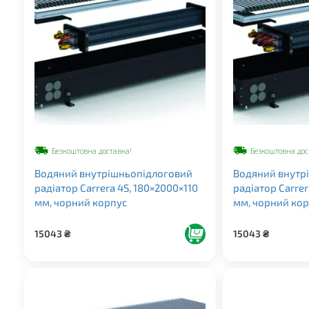
Безкоштовна доставка!
Безкоштовна дос
Водяний внутрішньопідлоговий
Водяний внутр
радіатор Carrera 4S, 180×2000×110
радіатор Carrer
мм, чорний корпус
мм, чорний ко
15043
₴
15043
₴