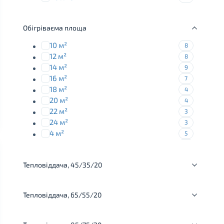
Обігріваєма площа
10 м²
8
12 м²
8
14 м²
9
16 м²
7
18 м²
4
20 м²
4
22 м²
3
24 м²
3
4 м²
5
6 м²
9
8 м²
12
Тепловіддача, 45/35/20
Тепловіддача, 65/55/20