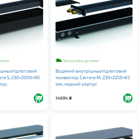
тавка!
Безкоштовна доставка!
ішньопідлоговий
Водяний внутрішньопідлоговий
era S, 230×2000×90
конвектор Carrera M, 230×2250×65
рпус
мм, чорний корпус
14694
₴