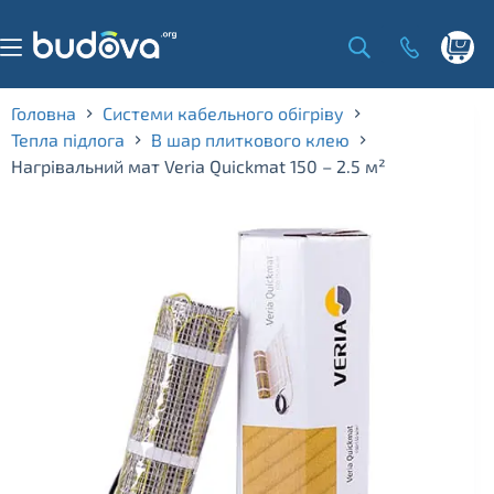
Skip
to
content
Shoppi
cart
Головна
Системи кабельного обігріву
Тепла підлога
В шар плиткового клею
Нагрівальний мат Veria Quickmat 150 – 2.5 м²