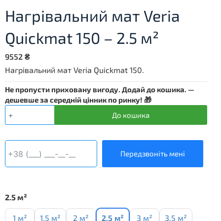
Нагрівальний мат Veria
Quickmat 150 – 2.5 м²
9552
₴
Нагрівальний мат Veria Quickmat 150.
Не пропусти приховану вигоду. Додай до кошика. —
дешевше за середній цінник по ринку! 🎁
Нагрівальний
До кошика
мат
Veria
Quickmat
150
Передзвоніть мені
-
2.5
м²
кількість
2.5 м²
1 м²
1.5 м²
2 м²
2.5 м²
3 м²
3.5 м²