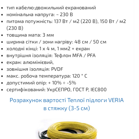
тип кабелю:двожильний екранований
номінальна напруга: ~ 230 В
питома потужність: 137 Вт / м2 (220 В), 150 Вт / м2
(230 В)
товщина мата: 3 мм
ширина сітки / зони нагріву: 48 см / 50 см
холодні кінці: 1 х 4 м, 1 мм2 + екран
внутрішня ізоляція: Тефлон MFA / PFA
екран: алюмінієвий,
зовнішня ізоляція: PVDF
макс. робоча температура: 120 ° C
допустимий опір: + 10% ÷ -5%
сертифікований: УкрСЕПРО, ГОСТ Р, IEC800
Розрахунок вартості Теплої підлоги VERIA
в стяжку (3-5 см)