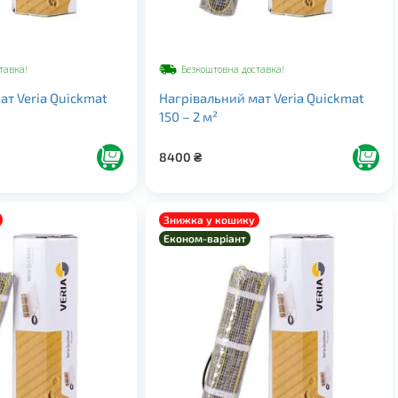
тавка!
Безкоштовна доставка!
ат Veria Quickmat
Нагрівальний мат Veria Quickmat
150 – 2 м²
8400
₴
Знижка у кошику
Економ-варіант