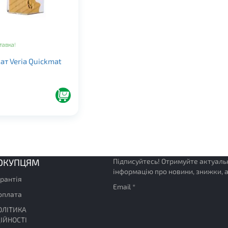
тавка!
ат Veria Quickmat
ОКУПЦЯМ
Підписуйтесь! Отримуйте актуаль
інформацію про новини, знижки, а
арантія
Email *
 оплата
ОЛІТИКА
ІЙНОСТІ