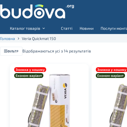
Skip
to
content
Каталог товарів
Статті
Новини
Послуги монт
Головна
Veria Quickmat 150
Відображаються усі з 14 результатів
ФІЛЬТР
Знижка у кошику
Знижка у кошику
Економ-варіант
Економ-варіант