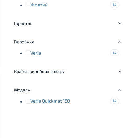
Жовтий
14
Гарантія
Виробник
Veria
14
Країна-виробник товару
Модель
Veria Quickmat 150
14