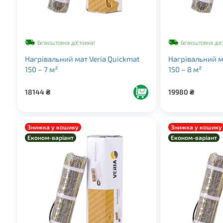
Безкоштовна доставка!
Безкоштовна дос
Нагрівальний мат Veria Quickmat
Нагрівальний м
150 – 7 м²
150 – 8 м²
18144
₴
19980
₴
Знижка у кошику
Знижка у кошику
Економ-варіант
Економ-варіант