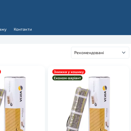
ажу
Контакти
Знижка у кошику
Економ-варіант