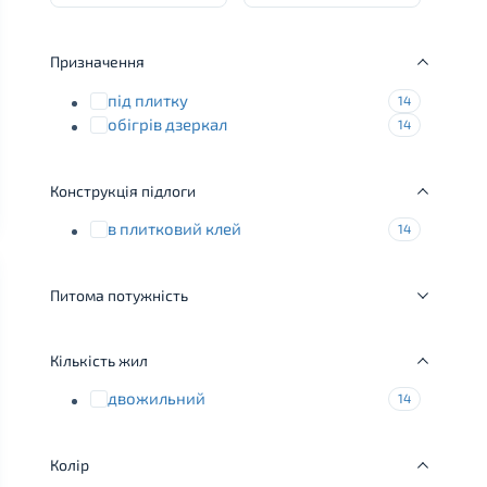
Призначення
під плитку
14
обігрів дзеркал
14
Конструкція підлоги
в плитковий клей
14
Питома потужність
Кількість жил
двожильний
14
Колір