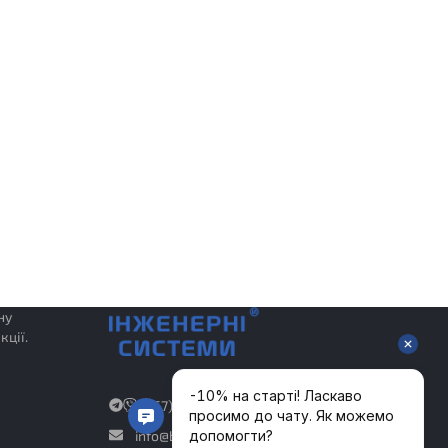
ну
кції.
(067) 402-72-07
info@budova.org