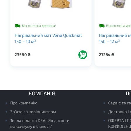
Безкоштовна доставка!
Безкоштовна дос
Нагрівальний мат Veria Quickmat
Нагрівальний м
150 – 10 м²
150 – 12 м²
23580
₴
27264
₴
КОМПАНІЯ
П
Про компанію
Сервіс та г
Зв’язок з керівництвом
Доставка і
Тепла підлога DEVI. Як досягти
ОФЕРТА І П
максимуму в бізнесі?
КОНФІДЕНЦ