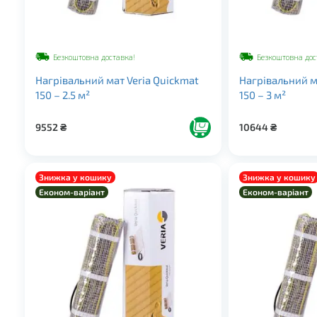
Безкоштовна доставка!
Безкоштовна дос
Нагрівальний мат Veria Quickmat
Нагрівальний м
150 – 2.5 м²
150 – 3 м²
9552
₴
10644
₴
Знижка у кошику
Знижка у кошику
Економ-варіант
Економ-варіант