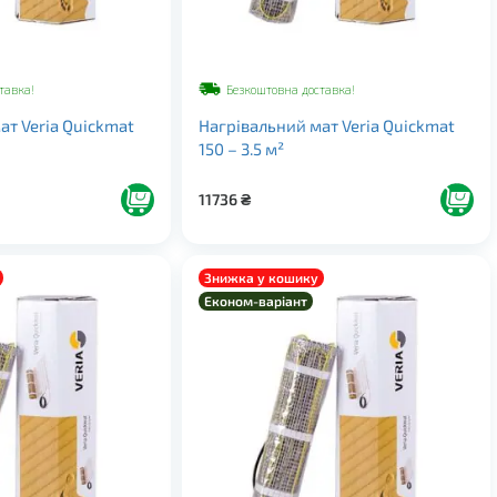
тавка!
Безкоштовна доставка!
ат Veria Quickmat
Нагрівальний мат Veria Quickmat
150 – 3.5 м²
11736
₴
Знижка у кошику
Економ-варіант