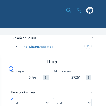
Shopping
cart
Тип обладнання
нагрівальний мат
14
Ціна
Мінімум:
Максимум:
₴
₴
Площа обігріву
Minimum:
Maximum: