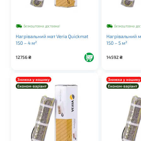
Безкоштовна доставка!
Безкоштовна дос
Нагрівальний мат Veria Quickmat
Нагрівальний м
150 – 4 м²
150 – 5 м²
12756
₴
14592
₴
Знижка у кошику
Знижка у кошику
Економ-варіант
Економ-варіант