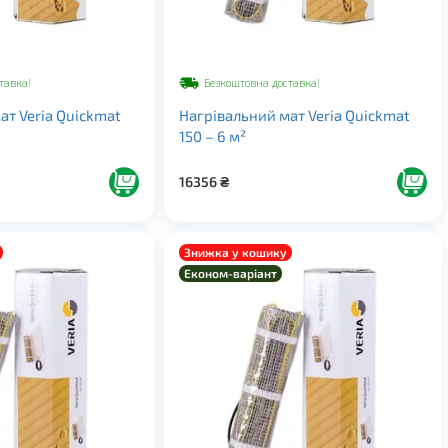
тавка!
Безкоштовна доставка!
ат Veria Quickmat
Нагрівальний мат Veria Quickmat
150 – 6 м²
16356
₴
Знижка у кошику
Економ-варіант