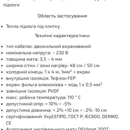
підлоги
Область застосування
Тепла підлога під плитку
Технічні характеристики:
тип кабелю: двожильний екранований
номінальна напруга: ~ 230 В
товщина мата: 3,5 – 4 мм
ширина сітки / зони нагріву: 48 см / 50 см
холодний кінець: 1 х 4 м, 1мм² + екран
внутрішня ізоляція: Тефлон FEP
екран: фольга алюмінієва + мідь 1 х 0,5 мм²
зовнішня ізоляція: PVDF
макс. робоча температура: 110 ° C
допустимий опір: + 10% ÷ -5%
допустима довжина: + 2% +10 см ÷ -2% -10 см
сертифікований: УкрСЕПРО, ГОСТ Р, IEC800, DEMKO,
CE
Асортимент нагрівального мату DEVImat 200T