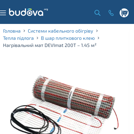
Skip
to
content
Shoppi
cart
Головна
Системи кабельного обігріву
Тепла підлога
В шар плиткового клею
Нагрівальний мат DEVImat 200T – 1.45 м²