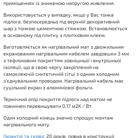
приміщеннях із зниженою напругою живлення.
Використовується у випадку, якщо у Вас тонка
підлога, безпосередньо під верхній декоративний
шар з тонкою цементною стяжкою. Встановлюється
в основному під плитку з плитковим клеєм.
Виготовляється як нагрівальний мат з двожильним
екранованим нагрівальним кабелем завдовшки 3 мм
з тефлоновим покриттям зовнішньої і внутрішньої
ізоляцїі, що в свою чергу закріплений на
самоклеючій синтетичній сітці з одним холодним
з’єднувальним проводом. Нагрівальний кабель має
суцільний екран з алюмінієвої фольги.
Термічний опір покриття підлоги над матом не
повиннен перевищувати 0,17 м2K / Вт.
Один холодний кінець значно спрощує монтаж
нагрівального мату.
Гарантія та сервіс
20 років, повна в конструкції