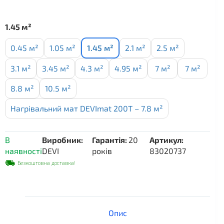
м²
кількість
1.45 м²
0.45 м²
1.05 м²
1.45 м²
2.1 м²
2.5 м²
3.1 м²
3.45 м²
4.3 м²
4.95 м²
7 м²
7 м²
8.8 м²
10.5 м²
Нагрівальний мат DEVImat 200T – 7.8 м²
В
Виробник:
Гарантія:
20
Артикул:
наявності
DEVI
років
83020737
Безкоштовна доставка!
Опис