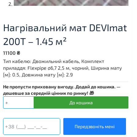
Нагрівальний мат DEVImat
200T – 1.45 м²
11100
₴
Тип кабелю: Двожильний кабель, Комплект
приладдя: Flexpipe ø6,7 2,5 м, чорний, Ширина мату
[м]: 0.5, Довжина мату [м]: 2.9
Не пропусти приховану вигоду. Додай до кошика. —
дешевше за середній цінник по ринку! 🎁
Нагрівальний
До кошика
мат
DEVImat
200T
-
Передзвоніть мені
1.45