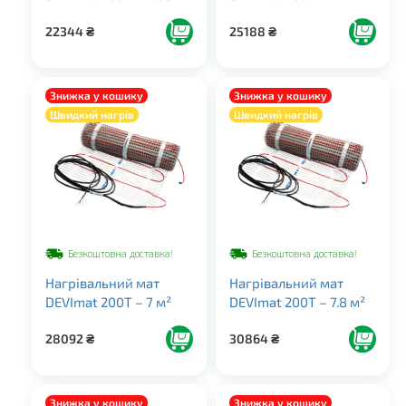
22344
₴
25188
₴
Знижка у кошику
Знижка у кошику
Швидкий нагрів
Швидкий нагрів
Безкоштовна доставка!
Безкоштовна доставка!
Нагрівальний мат
Нагрівальний мат
DEVImat 200T – 7 м²
DEVImat 200T – 7.8 м²
28092
₴
30864
₴
Знижка у кошику
Знижка у кошику