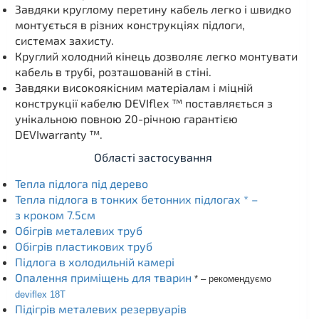
Завдяки круглому перетину кабель легко і швидко
монтується в різних конструкціях підлоги,
системах захисту.
Круглий холодний кінець дозволяє легко монтувати
кабель в трубі, розташованій в стіні.
Завдяки високоякісним матеріалам і міцній
конструкції кабелю DEVIflex ™ поставляється з
унікальною повною 20-річною гарантією
DEVIwarranty ™.
Області застосування
Тепла підлога під дерево
Тепла підлога в тонких бетонних підлогах * –
з кроком 7.5см
Обігрів металевих труб
Обігрів пластикових труб
Підлога в холодильній камері
Опалення приміщень для тварин
* – рекомендуємо
deviflex 18T
Підігрів металевих резервуарів