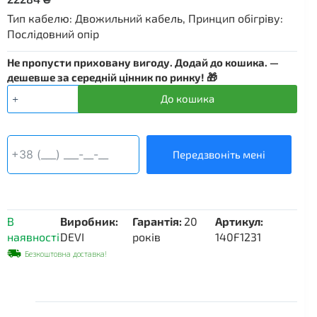
Тип кабелю: Двожильний кабель, Принцип обігріву:
Послідовний опір
Не пропусти приховану вигоду. Додай до кошика. —
дешевше за середній цінник по ринку! 🎁
Нагрівальний
До кошика
кабель
DEVIflex
10Т
-
Передзвоніть мені
160
м
кількість
В
Виробник:
Гарантія:
20
Артикул:
наявності
DEVI
років
140F1231
Безкоштовна доставка!