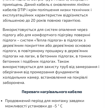
приміщень. Даний кабель є оновленням лінійки
кабелів DTIP і крім поліпшення низки технічних і
експлуатаційних характеристик відрізняється
збільшеною до 20 років повною гарантією.
Використовується для систем опалення через
підлогу або для комфортного підігріву поверхні
підлоги – систем «Тепла підлога» в підлогах з
дерев’яним покриттям або дерев’яною основою
підлоги, в повітряному прошарку в дерев’яних
підлогах на лагах, в бетонних підлогах, в тонких
бетонних і подібних підлогах. Також
використовується для захисту труб від замерзання і
оберігання від промерзання фундаментів
холодильних камер. встановлення на покрівлі
заборонена.
Переваги нагрівального кабелю
Продовжений період для монтажу завдяки
можливості установки до -5 ° C