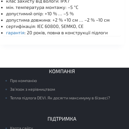
клас захисту від вологи: IPX7
мін. температура монтажу: –5 °C
допустимий опір: +10 % … –5 %
допустима довжина: +2 % +10 см … –2 % –10 см
сертифікація: IEC 60800, SEMKO, CE
гарантія
: 20 років, повна в конструкції підлоги
КОМПАНІЯ
Про компанію
Зв’язок з керівництвом
Тепла підлога DEVI. Як досягти максимуму в бізнесі?
ПІДТРИМКА
Карта сайту