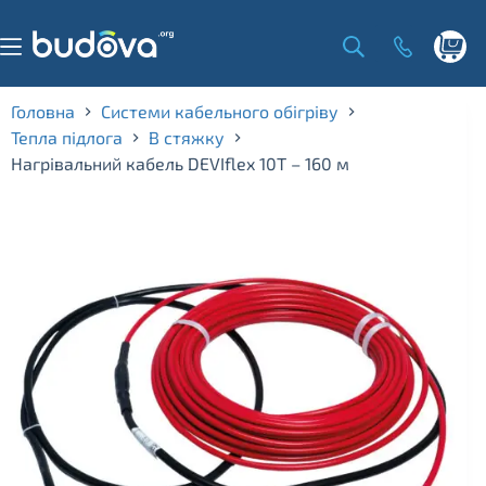
Skip
to
content
Shoppi
cart
Головна
Системи кабельного обігріву
Тепла підлога
В стяжку
Нагрівальний кабель DEVIflex 10Т – 160 м