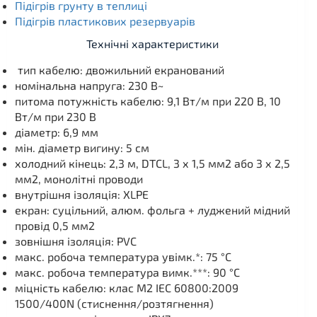
Підігрів грунту в теплиці
Підігрів пластикових резервуарів
Технічні характеристики
тип кабелю: двожильний екранований
номінальна напруга: 230 В~
питома потужність кабелю: 9,1 Вт/м при 220 В, 10
Вт/м при 230 В
діаметр: 6,9 мм
мін. діаметр вигину: 5 см
холодний кінець: 2,3 м, DTCL, 3 х 1,5 мм2 або 3 х 2,5
мм2, монолітні проводи
внутрішня ізоляція: XLPE
екран: суцільний, алюм. фольга + луджений мідний
провід 0,5 мм2
зовнішня ізоляція: PVC
макс. робоча температура увімк.*: 75 °C
макс. робоча температура вимк.***: 90 °C
міцність кабелю: клас М2 IEC 60800:2009
1500/400N (стиснення/розтягнення)