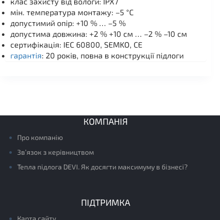
клас захисту від вологи: IPX7
мін. температура монтажу: –5 °C
допустимий опір: +10 % … –5 %
допустима довжина: +2 % +10 см … –2 % –10 см
сертифікація: IEC 60800, SEMKO, CE
гарантія
: 20 років, повна в конструкції підлоги
КОМПАНІЯ
Про компанію
Зв’язок з керівництвом
Тепла підлога DEVI. Як досягти максимуму в бізнесі?
ПІДТРИМКА
Карта сайту