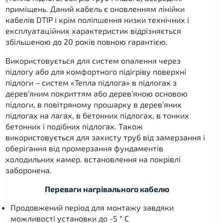
приміщень. Даний кабель є оновленням лінійки
кабелів DTIP і крім поліпшення низки технічних і
експлуатаційних характеристик відрізняється
збільшеною до 20 років повною гарантією.
Використовується для систем опалення через
підлогу або для комфортного підігріву поверхні
підлоги – систем «Тепла підлога» в підлогах з
дерев’яним покриттям або дерев’яною основою
підлоги, в повітряному прошарку в дерев’яних
підлогах на лагах, в бетонних підлогах, в тонких
бетонних і подібних підлогах. Також
використовується для захисту труб від замерзання і
оберігання від промерзання фундаментів
холодильних камер. встановлення на покрівлі
заборонена.
Переваги нагрівального кабелю
Продовжений період для монтажу завдяки
можливості установки до -5 ° C