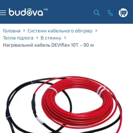
Skip
to
content
Shoppi
cart
Головна
Системи кабельного обігріву
Тепла підлога
В стяжку
Нагрівальний кабель DEVIflex 10Т – 90 м