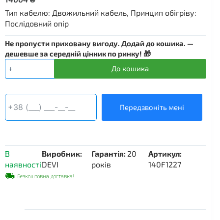
Тип кабелю: Двожильний кабель, Принцип обігріву:
Послідовний опір
Не пропусти приховану вигоду. Додай до кошика. —
дешевше за середній цінник по ринку! 🎁
Нагрівальний
До кошика
кабель
DEVIflex
10Т
-
Передзвоніть мені
90
м
кількість
В
Виробник:
Гарантія:
20
Артикул:
наявності
DEVI
років
140F1227
Безкоштовна доставка!