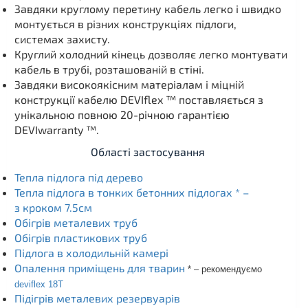
Завдяки круглому перетину кабель легко і швидко
монтується в різних конструкціях підлоги,
системах захисту.
Круглий холодний кінець дозволяє легко монтувати
кабель в трубі, розташованій в стіні.
Завдяки високоякісним матеріалам і міцній
конструкції кабелю DEVIflex ™ поставляється з
унікальною повною 20-річною гарантією
DEVIwarranty ™.
Області застосування
Тепла підлога під дерево
Тепла підлога в тонких бетонних підлогах * –
з кроком 7.5см
Обігрів металевих труб
Обігрів пластикових труб
Підлога в холодильній камері
Опалення приміщень для тварин
* – рекомендуємо
deviflex 18T
Підігрів металевих резервуарів