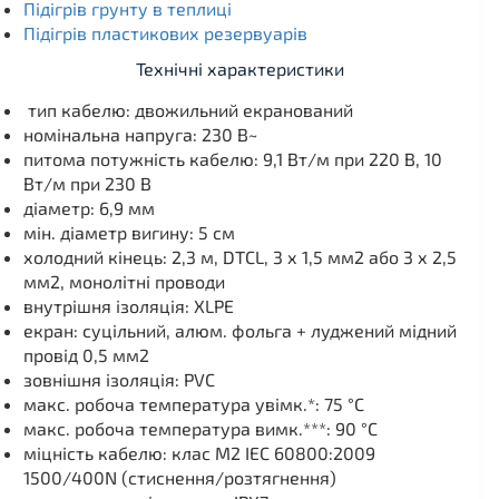
Підігрів грунту в теплиці
Підігрів пластикових резервуарів
Технічні характеристики
тип кабелю: двожильний екранований
номінальна напруга: 230 В~
питома потужність кабелю: 9,1 Вт/м при 220 В, 10
Вт/м при 230 В
діаметр: 6,9 мм
мін. діаметр вигину: 5 см
холодний кінець: 2,3 м, DTCL, 3 х 1,5 мм2 або 3 х 2,5
мм2, монолітні проводи
внутрішня ізоляція: XLPE
екран: суцільний, алюм. фольга + луджений мідний
провід 0,5 мм2
зовнішня ізоляція: PVC
макс. робоча температура увімк.*: 75 °C
макс. робоча температура вимк.***: 90 °C
міцність кабелю: клас М2 IEC 60800:2009
1500/400N (стиснення/розтягнення)