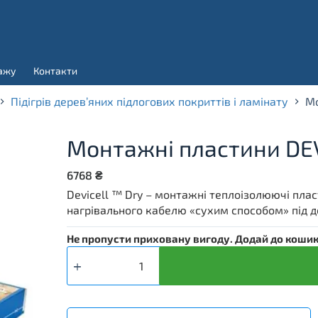
ажу
Контакти
Підігрів дерев’яних підлогових покриттів і ламінату
Мо
Монтажні пластини DEVI
6768
₴
Devicell ™ Dry – монтажні теплоізолюючі плас
нагрівального кабелю «сухим способом» під д
Не пропусти приховану вигоду. Додай до кошика
Монтажні
пластини
DEVIcell
Dry
-