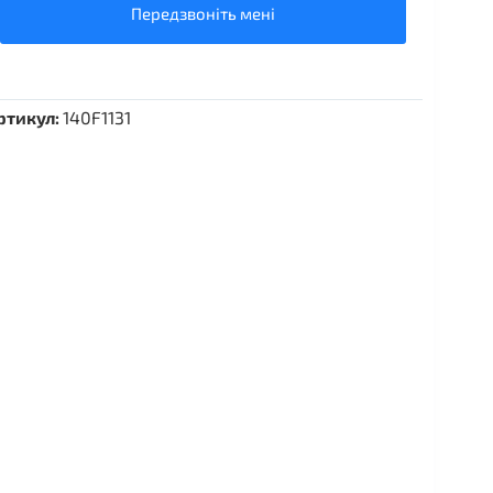
Передзвоніть мені
ртикул:
140F1131