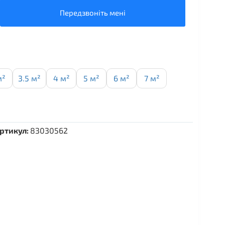
Передзвоніть мені
м²
3.5 м²
4 м²
5 м²
6 м²
7 м²
ртикул:
83030562