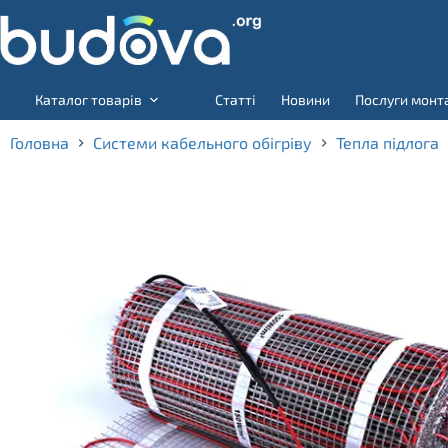
Skip
to
content
Каталог товарів
Статті
Новини
Послуги монт
Головна
Системи кабельного обігріву
Тепла підлога