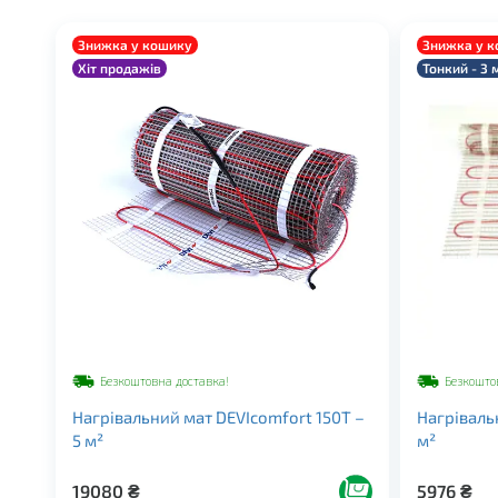
Знижка у кошику
Знижка у 
Хіт продажів
Тонкий - 3 
Безкоштовна доставка!
Безкошто
Нагрівальний мат DEVIcomfort 150T –
Нагрівальн
5 м²
м²
19080
₴
5976
₴