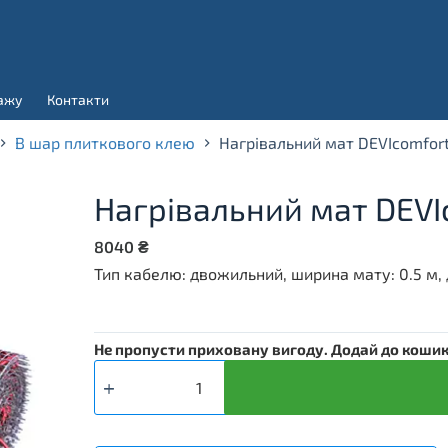
ажу
Контакти
В шар плиткового клею
Нагрівальний мат DEVIcomfort 
Нагрівальний мат DEVIc
8040
₴
Тип кабелю: двожильний, ширина мату: 0.5 м,
Не пропусти приховану вигоду. Додай до кошика
Нагрівальний
мат
DEVIcomfort
150T