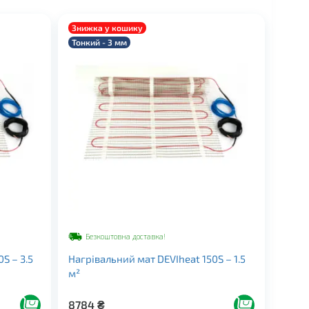
Знижка у кошику
Тонкий - 3 мм
Безкоштовна доставка!
S – 3.5
Нагрівальний мат DEVIheat 150S – 1.5
м²
8784
₴