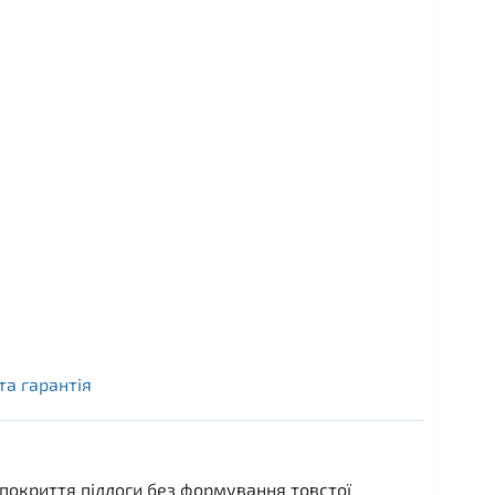
та гарантія
покриття підлоги без формування товстої