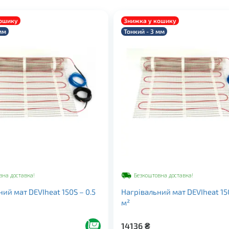
кошику
Знижка у кошику
мм
Тонкий - 3 мм
вна доставка!
Безкоштовна доставка!
ий мат DEVIheat 150S – 0.5
Нагрівальний мат DEVIheat 150
м²
14136
₴