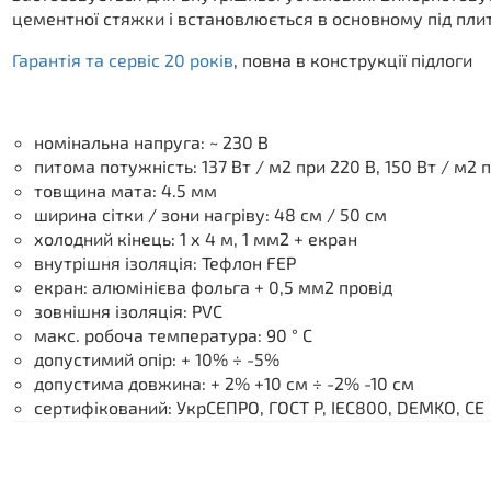
цементної стяжки і встановлюється в основному під пли
Гарантія та сервіс 20 років
, повна в конструкції підлоги
номінальна напруга: ~ 230 В
питома потужність: 137 Вт / м2 при 220 В, 150 Вт / м2 
товщина мата: 4.5 мм
ширина сітки / зони нагріву: 48 см / 50 см
холодний кінець: 1 х 4 м, 1 мм2 + екран
внутрішня ізоляція: Тефлон FEP
екран: алюмінієва фольга + 0,5 мм2 провід
зовнішня ізоляція: PVС
макс. робоча температура: 90 ° C
допустимий опір: + 10% ÷ -5%
допустима довжина: + 2% +10 см ÷ -2% -10 см
сертифікований: УкрСЕПРО, ГОСТ Р, IEC800, DEMKO, CE