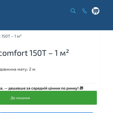
Shopping
cart
150T – 1 м²
omfort 150T – 1 м²
 довжина мату: 2 м
. — дешевше за середній цінник по ринку! 🎁
До кошика