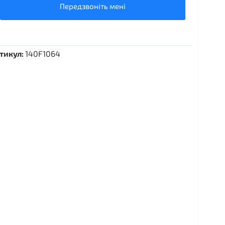
Передзвоніть мені
тикул:
140F1064