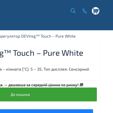
Shopping
cart
регулятор DEVIreg™ Touch – Pure White
g™ Touch – Pure White
 – кімната [°C]: 5 – 35, Тип дисплея: Сенсорний
. — дешевше за середній цінник по ринку! 🎁
До кошика