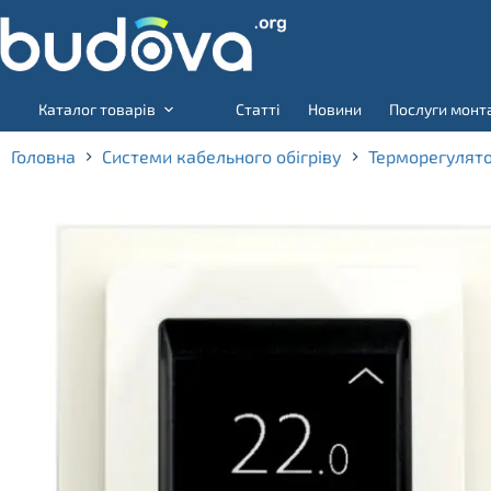
Skip
to
content
Каталог товарів
Статті
Новини
Послуги монт
Головна
Системи кабельного обігріву
Терморегулят