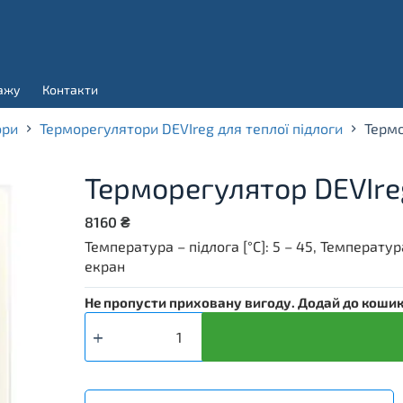
ажу
Контакти
ори
Терморегулятори DEVIreg для теплої підлоги
Термо
Терморегулятор DEVIre
8160
₴
Температура – підлога [°C]: 5 – 45, Температура
екран
Не пропусти приховану вигоду. Додай до кошика
Терморегулятор
DEVIreg™
Touch
-
Pure