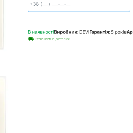
White
кількість
В наявності
Виробник:
DEVI
Гарантія:
5 років
Ар
Безкоштовна доставка!