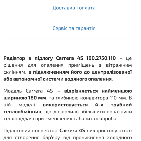
Доставка і оплата
Сервіс та гарантія
Радіатор в підлогу Carrera 4S 180.2750.110
– це
рішення для опалення приміщень з вітражним
склінням,
з підключенням його до централізованої
або автономної системи водяного опалення
.
Модель Carrera 4S –
відрізняється найменшою
шириною 180 мм.
та глибиною конвектора 110 мм. В
цій моделі
використовується 4-х трубний
теплообмінник
, що дозволило збільшити показники
тепловіддачі при зменшених габаритах короба.
Підлоговий конвектор
Carrera 4S
використовуються
для створення бар’єру від проникнення холодного