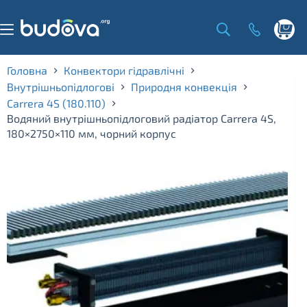
Skip
to
content
Shoppi
cart
Головна
Конвектори гідравлічні
Внутрішньопідлогові
Природня конвекція
Carrera 4S (180.110)
Водяний внутрішньопідлоговий радіатор Carrera 4S,
180×2750×110 мм, чорний корпус