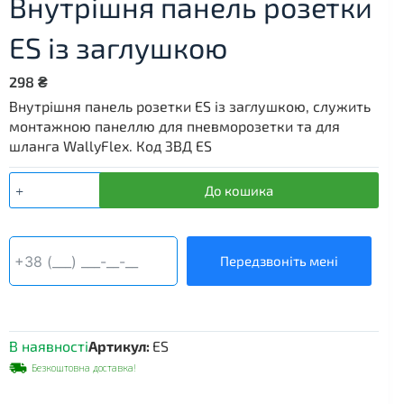
Внутрішня панель розетки
ES із заглушкою
298
₴
Внутрішня панель розетки ES із заглушкою, служить
монтажною панеллю для пневморозетки та для
шланга WallyFlex. Код ЗВД ES
Внутрішня
До кошика
панель
розетки
ES
із
Передзвоніть мені
заглушкою
кількість
В наявності
Артикул:
ES
Безкоштовна доставка!