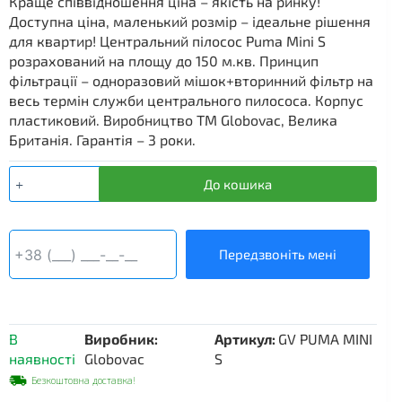
Краще співвідношення ціна – якість на ринку!
Доступна ціна, маленький розмір – ідеальне рішення
для квартир! Центральний пілосос Puma Mini S
розрахований на площу до 150 м.кв. Принцип
фільтрації – одноразовий мішок+вторинний фільтр на
весь термін служби центрального пилососа. Корпус
пластиковий. Виробництво ТМ Globovac, Велика
Британія. Гарантія – 3 роки.
Центральний
До кошика
пілосос
Globovac
Puma
Mini
Передзвоніть мені
S
кількість
В
Виробник:
Артикул:
GV PUMA MINI
наявності
Globovac
S
Безкоштовна доставка!