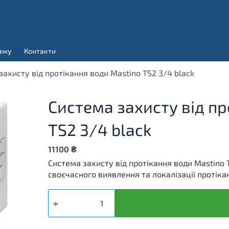
ажу
Контакти
захисту від протікання води Mastino TS2 3/4 black
Система захисту від пр
TS2 3/4 black
11100
₴
Система захисту від протікання води Mastino 
своєчасного виявлення та локалізації протік
Система
захисту
від
протікання