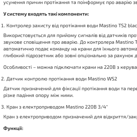
усунення причин протікання та поінформує про аварію з
У систему входять такі компоненти:
Контролер захисту від протікання води Mastino TS2 bla
Використовується для прийому сигналів від датчиків про
звукове сповіщення про аварію. До контролера Mastino T
автоматично подає команду на крани для їхнього автом
глибокий підрозетник або зовні опціонально за рахунок 
Особливості – можна підключати крани на 220В з керуван
Датчик контролю протікання води Mastino WS2
Датчик призначений для фіксації протікання води та пер
різке падіння опору між ними.
Кран з електроприводом Mastino 220В 3/4″
Кран з електроприводом призначений для відкриття/зак
Функції: