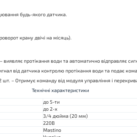
цювання будь-якого датчика.
оворот крану двічі на місяць).
 – виявляє протікання води та автоматично відправляє сиг
сигнал від датчика контролю протікання води та подає ко
2 шт. – Отримує команду від модуля управління і перекрив
Технічні характеристики
до 5-ти
до 2-х
3/4 дюйма (20 мм)
220В
Mastino
Україна