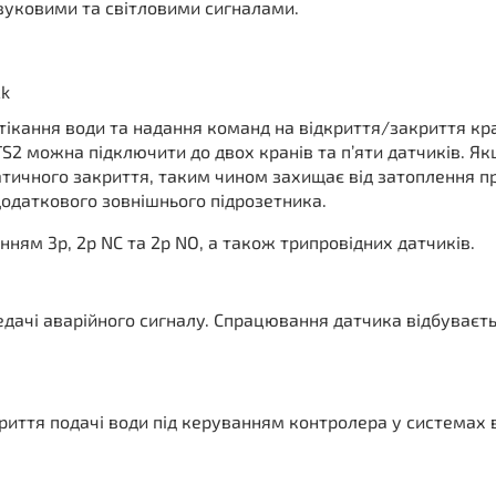
вуковими та світловими сигналами.
ck
тікання води та надання команд на відкриття/закриття кр
S2 можна підключити до двох кранів та п’яти датчиків. Я
атичного закриття, таким чином захищає від затоплення п
додаткового зовнішнього підрозетника.
ням 3р, 2р NC та 2р NO, а також трипровідних датчиків.
едачі аварійного сигналу. Спрацювання датчика відбуваєть
риття подачі води під керуванням контролера у системах 