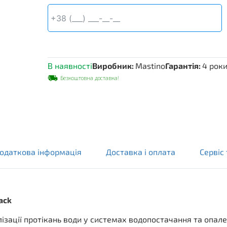
води
Mastino
TS2
3/4
black
кількість
В наявності
Виробник:
Mastino
Гарантія:
4 рок
Безкоштовна доставка!
одаткова інформація
Доставка і оплата
Сервіс 
ack
ізації протікань води у системах водопостачання та опал