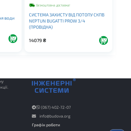
Безкоштовна доставка!
СИСТЕМА ЗАХИСТУ ВІД ПОТОПУ СКПВ
ня води
NEPTUN BUGATTI PROW 3/4
(ПРОВIДНА)
14079
₴
ну
кції.
(067) 402-72-07
info@budova.org
Графік роботи