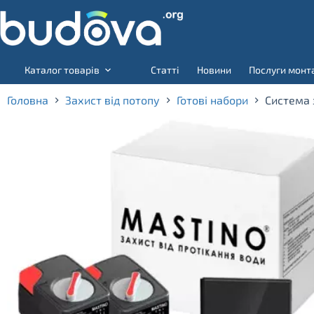
Skip
to
content
Каталог товарів
Статті
Новини
Послуги монт
Головна
Захист від потопу
Готові набори
Система 