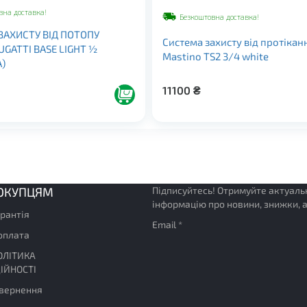
вна доставка!
Безкоштовна доставка!
ЗАХИСТУ ВІД ПОТОПУ
Система захисту від протікан
GATTI BASE LIGHT ½
Mastino TS2 3/4 white
)
11100
₴
ОКУПЦЯМ
Підписуйтесь! Отримуйте актуаль
інформацію про новини, знижки, а
арантія
Email *
 оплата
ОЛІТИКА
ІЙНОСТІ
овернення