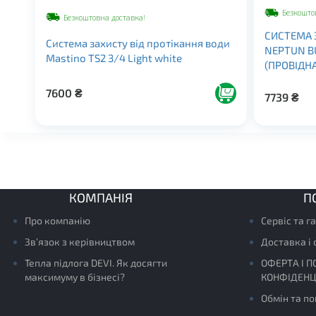
Безкошто
Безкоштовна доставка!
СИСТЕМА 
Система захисту від протікання води
NEPTUN BU
Mastino TS2 3/4 Light white
(ПРОВIДНА
7600
₴
7739
₴
КОМПАНІЯ
П
Про компанію
Сервіс та г
Зв’язок з керівництвом
Доставка і
Тепла підлога DEVI. Як досягти
ОФЕРТА І П
максимуму в бізнесі?
КОНФІДЕНЦ
Обмін та п