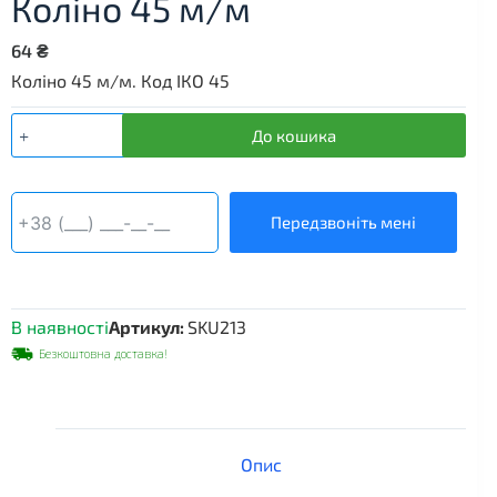
Коліно 45 м/м
64
₴
Коліно 45 м/м. Код ІКО 45
Коліно
До кошика
45
м/
м
кількість
Передзвоніть мені
В наявності
Артикул:
SKU213
Безкоштовна доставка!
Опис