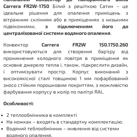
Carrera FR2W-1750
Білий з решіткою Сатин – це
ідеальне рішення для опалення приміщень з
вітражним склінням або в приміщеннях з низькими
підвіконнями,
з підключенням його до
централізованої системи водяного опалення
.
Конвектор
Carrera FR2W 150.1750.260
використовуються для створення бар’єру від
проникнення холодного повітря в приміщення як
основне джерело тепла і, також, підкреслити дизайн,
і оптимізувати простір. Корпус виконаний з
високоякісної сталі товщиною 1 мм пофарбований
зносо стійким порошковим покриттям, з можливістю
фарбування корпусу в колір по палітрі RAL.
Особливості:
2 теплообмінника в комплекті
На ножках – входять в стандартну комплектацію.
Водяний теблообмінник – живлення від системи
водяного опалення.