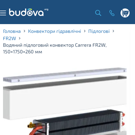
Skip
to
content
Shoppi
cart
Головна
Конвектори гідравлічні
Підлогові
FR2W
Водяний підлоговий конвектор Carrera FR2W,
150×1750×260 мм