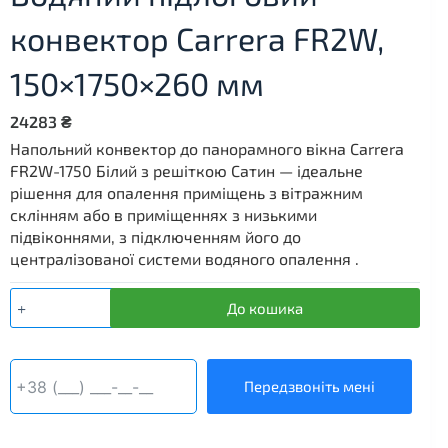
конвектор Carrera FR2W,
150×1750×260 мм
24283
₴
Напольний конвектор до панорамного вікна Carrera
FR2W-1750 Білий з решіткою Сатин — ідеальне
рішення для опалення приміщень з вітражним
склінням або в приміщеннях з низькими
підвіконнями, з підключенням його до
централізованої системи водяного опалення .
Водяний
До кошика
підлоговий
конвектор
Carrera
FR2W,
Передзвоніть мені
150×1750×260
мм
кількість