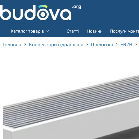
Skip
to
content
Каталог товарів
Статті
Новини
Послуги монт
Головна
Конвектори гідравлічні
Підлогові
FR2H