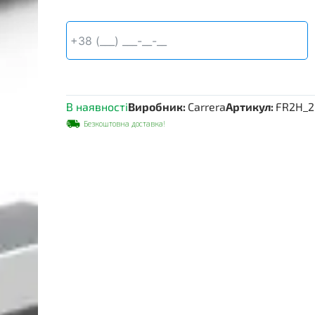
Carrera
FR2H,
2000
мм
кількість
В наявності
Виробник:
Carrera
Артикул:
FR2H_
Безкоштовна доставка!