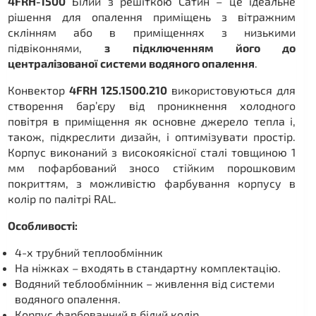
4FRH-1500
Білий з решіткою Сатин – це ідеальне
рішення для опалення приміщень з вітражним
склінням або в приміщеннях з низькими
підвіконнями,
з підключенням його до
централізованої системи водяного опалення
.
Конвектор
4FRH 125.1500.210
використовуються для
створення бар’єру від проникнення холодного
повітря в приміщення як основне джерело тепла і,
також, підкреслити дизайн, і оптимізувати простір.
Корпус виконаний з високоякісної сталі товщиною 1
мм пофарбований зносо стійким порошковим
покриттям, з можливістю фарбування корпусу в
колір по палітрі RAL.
Особливості:
4-х трубний теплообмінник
На ніжках – входять в стандартну комплектацію.
Водяний теблообмінник – живлення від системи
водяного опалення.
Корпус фарбованний в білий колір