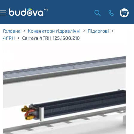
Skip
to
content
Shoppi
cart
Головна
Конвектори гідравлічні
Підлогові
4FRH
Carrera 4FRH 125.1500.210