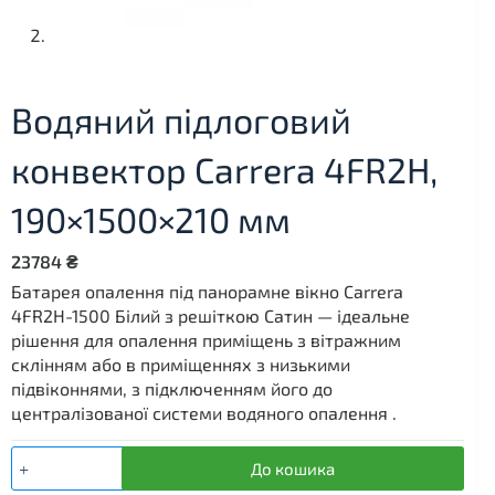
Водяний підлоговий
конвектор Carrera 4FR2H,
190×1500×210 мм
23784
₴
Батарея опалення під панорамне вікно Carrera
4FR2H-1500 Білий з решіткою Сатин — ідеальне
рішення для опалення приміщень з вітражним
склінням або в приміщеннях з низькими
підвіконнями, з підключенням його до
централізованої системи водяного опалення .
Водяний
До кошика
підлоговий