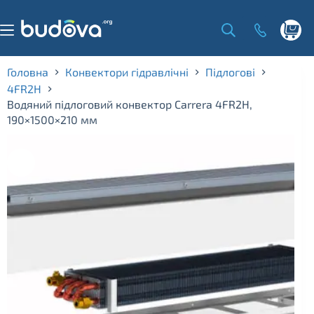
Skip
to
content
Shoppi
cart
Головна
Конвектори гідравлічні
Підлогові
4FR2H
Водяний підлоговий конвектор Carrera 4FR2H,
190×1500×210 мм