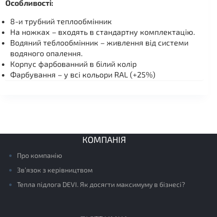
Особливості:
8-и трубний теплообмінник
На ножках – входять в стандартну комплектацію.
Водяний теблообмінник – живлення від системи
водяного опалення.
Корпус фарбованний в білий колір
Фарбування – у всі кольори RAL (+25%)
КОМПАНІЯ
Про компанію
Зв’язок з керівництвом
Тепла підлога DEVI. Як досягти максимуму в бізнесі?