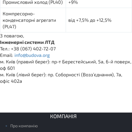
Промисловий холод (PL40)
+9%
Компресорно-
конденсаторні агрегати
від +7,5% до +12,5%
(PL47)
З повагою,
Інженерні системи ЛТД
Тел.: +38 (067) 402-72-07
Email:
info@budova.org
м. Київ (правий берег): пр-т Берестейський, 5а, 6-й поверх,
оф 601
м. Київ (лівий берег): пр. Соборності (Возз’єднання), 7а,
офіс 402а
КОМПАНІЯ
Про компанію