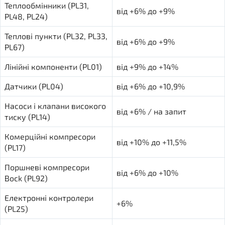
Теплообмінники (PL31,
від +6% до +9%
PL48, PL24)
Теплові пункти (PL32, PL33,
від +6% до +9%
PL67)
Лінійні компоненти (PL01)
від +9% до +14%
Датчики (PL04)
від +6% до +10,9%
Насоси і клапани високого
від +6% / на запит
тиску (PL14)
Комерційні компресори
від +10% до +11,5%
(PL17)
Поршневі компресори
від +6% до +10%
Bock (PL92)
Електронні контролери
+6%
(PL25)